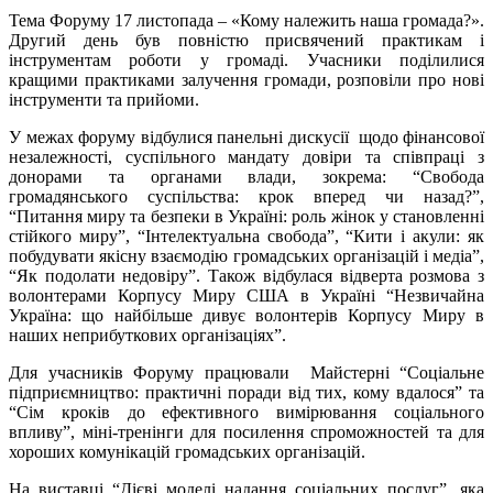
Тема Форуму 17 листопада – «Кому належить наша громада?».
Другий день був повністю присвячений практикам і
інструментам роботи у громаді. Учасники поділилися
кращими практиками залучення громади, розповіли про нові
інструменти та прийоми.
У межах форуму відбулися панельні дискусії щодо фінансової
незалежності, суспільного мандату довіри та співпраці з
донорами та органами влади, зокрема: “Свобода
громадянського суспільства: крок вперед чи назад?”,
“Питання миру та безпеки в Україні: роль жінок у становленні
стійкого миру”, “Інтелектуальна свобода”, “Кити і акули: як
побудувати якісну взаємодію громадських організацій і медіа”,
“Як подолати недовіру”. Також відбулася відверта розмова з
волонтерами Корпусу Миру США в Україні “Незвичайна
Україна: що найбільше дивує волонтерів Корпусу Миру в
наших неприбуткових організаціях”.
Для учасників Форуму працювали Майстерні “Соціальне
підприємництво: практичні поради від тих, кому вдалося” та
“Сім кроків до ефективного вимірювання соціального
впливу”, міні-тренінги для посилення спроможностей та для
хороших комунікацій громадських організацій.
На виставці “Дієві моделі надання соціальних послуг”, яка