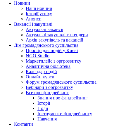
Новини
Наші новини
Історії успіху
Анонси
Вакансії і закупівлі
Актуальні вакансії
Актуальні закупівлі та тендери
Архів закупівель та вакансій
Дім громадянського суспільства
Простір для подій у Києві
NGO Studio
Маркетплейс з оргрозвитку
Аналітична бібліотека
Календар подій
Онлайн курси
Форум громадянського суспільства
Вебінари з оргрозвитку
Все про фандрейзинг
Знання про фандрейзинг
Історії
Події
Інструменти фандрейзингу
Навчання
Контакти