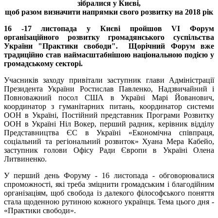
зібралися у Києві,
щоб разом визначити напрямки свого розвитку на 2018 рік
16 -17 листопада у Києві пройшов VI Форум
організаційного розвитку громадянського суспільства
України "Практики свободи". Щорічний Форум вже
традиційно став наймасштабнішою національною подією у
громадському секторі.
Учасників заходу привітали заступник глави Адміністрації
Президента України Ростислав Павленко, Надзвичайний і
Повноважний посол США в Україні Марі Йованович,
координатор з гуманітарних питань, координатор системи
ООН в Україні, Постійний представник Програми Розвитку
ООН в Україні Ніл Вокер, перший радник, керівник відділу
Представництва ЄС в Україні «Економічна співпраця,
соціальний та регіональний розвиток» Хуана Мера Кабейо,
заступник голови Офісу Ради Європи в Україні Олена
Литвиненко.
У перший день Форуму - 16 листопада - обговорювалися
спроможності, які треба зміцнити громадським і благодійним
організаціям, щоб свобода із далекого філософського поняття
стала щоденною рутиною кожного українця. Тема цього дня -
«Практики свободи».