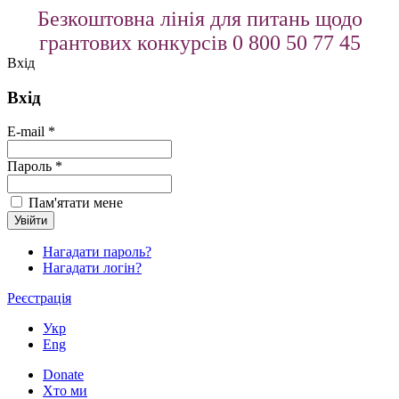
Безкоштовна лінія для питань щодо
грантових конкурсів 0 800 50 77 45
Вхід
Вхід
E-mail *
Пароль *
Пам'ятати мене
Нагадати пароль?
Нагадати логін?
Реєстрація
Укр
Eng
Donate
Хто ми