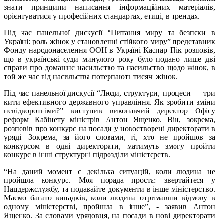
знати принципи написання інформаційних матеріалів,
орієнтуватися у професійних стандартах, етиці, в трендах.
Під час панельної дискусії “Питання миру та безпеки в
Україні: роль жінок у становленні стійкого миру” представник
Фонду народонаселення ООН в Україні Каспар Пік розповів,
що в українські суди минулого року було подано лише дві
справи про домашнє насильство та насильство щодо жінок, в
той же час від насильства потерпають тисячі жінок.
Під час панельної дискусії “Люди, структури, процеси — три
кити ефективного державного управління. Як зробити зміни
невідворотніми?” виступив виконавчий директор Офісу
реформ Кабінету міністрів Антон Ященко. Він, зокрема,
розповів про конкурс на посади у новостворені директорати в
уряді. Зокрема, за його словами, ті, хто не пройшов за
конкурсом в одні директорати, матимуть змогу пройти
конкурс в інші структурні підрозділи міністерств.
“На даний момент є декілька ситуацій, коли людина не
пройшла конкурс. Моя порада проста: звертайтеся у
Нацдержслужбу, та подавайте документи в інше міністерство.
Маємо багато випадків, коли людина отримавши відмову в
одному міністерстві, пройшла в інше”, - заявив Антон
Ященко. За словами урядовця, на посади в нові директорати