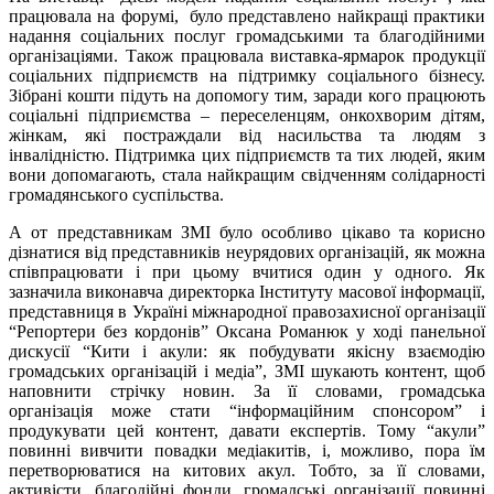
працювала на форумі, було представлено найкращі практики
надання соціальних послуг громадськими та благодійними
організаціями. Також працювала виставка-ярмарок продукції
соціальних підприємств на підтримку соціального бізнесу.
Зібрані кошти підуть на допомогу тим, заради кого працюють
соціальні підприємства – переселенцям, онкохворим дітям,
жінкам, які постраждали від насильства та людям з
інвалідністю. Підтримка цих підприємств та тих людей, яким
вони допомагають, стала найкращим свідченням солідарності
громадянського суспільства.
А от представникам ЗМІ було особливо цікаво та корисно
дізнатися від представників неурядових організацій, як можна
співпрацювати і при цьому вчитися один у одного. Як
зазначила виконавча директорка Інституту масової інформації,
представниця в Україні міжнародної правозахисної організації
“Репортери без кордонів” Оксана Романюк у ході панельної
дискусії “Кити і акули: як побудувати якісну взаємодію
громадських організацій і медіа”, ЗМІ шукають контент, щоб
наповнити стрічку новин. За її словами, громадська
організація може стати “інформаційним спонсором” і
продукувати цей контент, давати експертів. Тому “акули”
повинні вивчити повадки медіакитів, і, можливо, пора їм
перетворюватися на китових акул. Тобто, за її словами,
активісти, благодійні фонди, громадські організації повинні