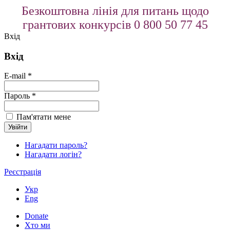
Безкоштовна лінія для питань щодо
грантових конкурсів 0 800 50 77 45
Вхід
Вхід
E-mail *
Пароль *
Пам'ятати мене
Нагадати пароль?
Нагадати логін?
Реєстрація
Укр
Eng
Donate
Хто ми