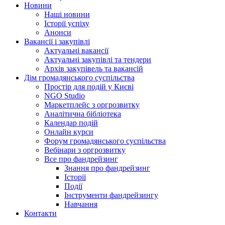
Новини
Наші новини
Історії успіху
Анонси
Вакансії і закупівлі
Актуальні вакансії
Актуальні закупівлі та тендери
Архів закупівель та вакансій
Дім громадянського суспільства
Простір для подій у Києві
NGO Studio
Маркетплейс з оргрозвитку
Аналітична бібліотека
Календар подій
Онлайн курси
Форум громадянського суспільства
Вебінари з оргрозвитку
Все про фандрейзинг
Знання про фандрейзинг
Історії
Події
Інструменти фандрейзингу
Навчання
Контакти