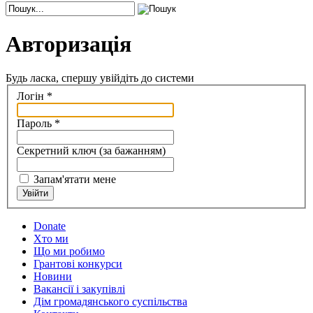
Авторизація
Будь ласка, спершу увійдіть до системи
Логін
*
Пароль
*
Секретний ключ
(за бажанням)
Запам'ятати мене
Увійти
Donate
Хто ми
Що ми робимо
Грантові конкурси
Новини
Вакансії і закупівлі
Дім громадянського суспільства