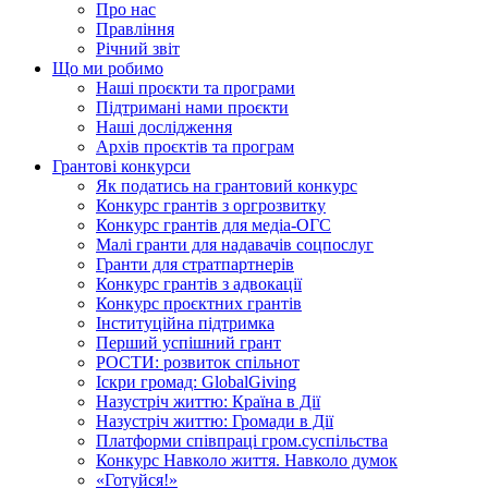
Про нас
Правління
Річний звіт
Що ми робимо
Наші проєкти та програми
Підтримані нами проєкти
Наші дослідження
Архів проєктів та програм
Грантові конкурси
Як податись на грантовий конкурс
Конкурс грантів з оргрозвитку
Конкурс грантів для медіа-ОГС
Малі гранти для надавачів соцпослуг
Гранти для стратпартнерів
Конкурс грантів з адвокації
Конкурс проєктних грантів
Інституційна підтримка
Перший успішний грант
РОСТИ: розвиток спільнот
Іскри громад: GlobalGiving
Назустріч життю: Країна в Дії
Назустріч життю: Громади в Дії
Платформи співпраці гром.суспільства
Конкурс Навколо життя. Навколо думок
«Готуйся!»