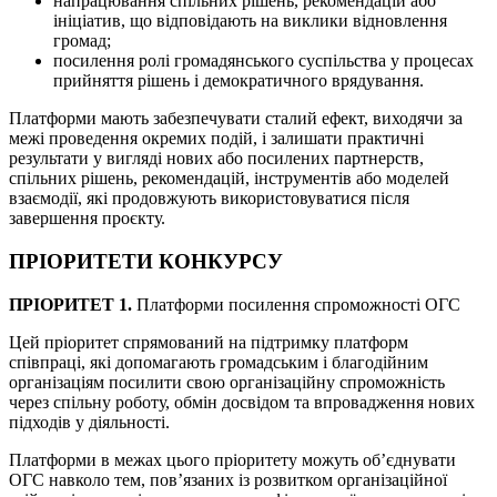
напрацювання спільних рішень, рекомендацій або
ініціатив, що відповідають на виклики відновлення
громад;
посилення ролі громадянського суспільства у процесах
прийняття рішень і демократичного врядування.
Платформи мають забезпечувати сталий ефект, виходячи за
межі проведення окремих подій, і залишати практичні
результати у вигляді нових або посилених партнерств,
спільних рішень, рекомендацій, інструментів або моделей
взаємодії, які продовжують використовуватися після
завершення проєкту.
ПРІОРИТЕТИ КОНКУРСУ
ПРІОРИТЕТ 1.
Платформи посилення спроможності ОГС
Цей пріоритет спрямований на підтримку платформ
співпраці, які допомагають громадським і благодійним
організаціям посилити свою організаційну спроможність
через спільну роботу, обмін досвідом та впровадження нових
підходів у діяльності.
Платформи в межах цього пріоритету можуть об’єднувати
ОГС навколо тем, пов’язаних із розвитком організаційної