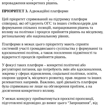
впровадження конкретних рішень.
ПРІОРИТЕТ 3.
Адвокаційні платформи
Цей пріоритет спрямований на підтримку платформ
співпраці, які об’єднують ОГС та інших стейкхолдерів для
формування спільних позицій, напрацювання рішень та
впливу на політики і процеси прийняття рішень на місцевому,
регіональному або національному рівнях.
Платформи в межах цього пріоритету мають сприяти
системній участі громадянського суспільства у формуванні та
вдосконаленні політик, а також посиленню підзвітності та
відкритості процесів прийняття рішень.
У фокусі таких платформ – конкретні політичні або
регуляторні питання, що потребують змін або вдосконалення,
зокрема у сферах відновлення, соціальної політики, освіти,
охорони здоров’я, місцевого розвитку, прав людини та інших
релевантних напрямів. Важливо, щоб діяльність платформ
була спрямована не лише на обговорення проблем, а на
досягнення конкретного впливу.
У межах конкурсу прийматимуться проєктні пропозиції,
підготовлені відповідно до вимог цього “Запрошення”, від