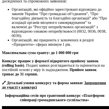
досвідчених та спроможних заявників:
Організацій, які офіційно зареєстровані відповідно до
законів України “Про громадські об’єднання”, “Про
благодійну діяльність та благодійні організації” або “Про
асоціації органів місцевого самоврядування” та
включені до “Реєстру неприбуткових організацій” з
відповідною ознакою неприбутковості (0032, 0036, 0038,
0039);
Організацій, які працюють у зазначених в розділі
«Пріоритети» сферах мінімум 1 рік.
Максимальна сума гранту: до 1 000 000 грн
Конкурс працює у форматі відкритого прийому заявок
(rolling basis)
. Подані заявки розглядаються та оцінюються на
постійній основі у міру їх надходження.
Прийом заявок
триває до 31 серпня.
🔗 Детальні умови конкурсу та форма заявки:
Запрошення
до участі у конкурсі
Інформаційна сесія про грантовий конкурс «Платформи
співпраці громадянського суспільства»