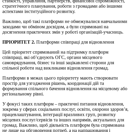
стійкості, управління, партнерств, фінансової спроможності,
стратегічного планування, роботи з громадами або іншими
аспектами інституційного розвитку.
Важливо, щоб такі платформи не обмежувалися навчальними
заходами чи обміном досвідом, а були спрямовані на
досягнення практичних змін у роботі організацій-учасниць.
ПРІОРИТЕТ 2.
Платформи співпраці для відновлення
Цей пріоритет спрямований на підтримку платформ
співпраці, які об’єднують ОГС, органи місцевого
самоврядування, бізнес та інші зацікавлені сторони для
спільної роботи над викликами відновлення громад.
Платформи в межах цього пріоритету мають створювати
простір для узгодження рішень, координації дій та
формування спільного бачення відновлення на місцевому або
регіональному рівні.
У фокусі таких платформ – практичні питання відновлення,
зокрема у сферах соціальних послуг, освіти, охорони здоров’я,
працевлаштування, інтеграції вразливих груп, розвитку
місцевих послуг/сервісів та інших напрямів, актуальних для
громад. Важливо, щоб діяльність платформ була спрямована
не лише на обговорення потреб, а на напрацювання і