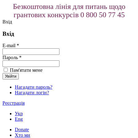
Безкоштовна лінія для питань щодо
грантових конкурсів 0 800 50 77 45
Вхід
Вхід
E-mail *
Пароль *
Пам'ятати мене
Нагадати пароль?
Нагадати логін?
Реєстрація
Укр
Eng
Donate
Хто ми