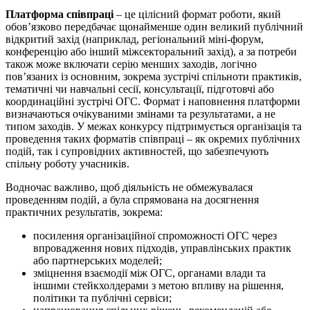
Платформа співпраці
– це цілісний формат роботи, який
обов’язково передбачає щонайменше один великий публічний
відкритий захід (наприклад, регіональний міні-форум,
конференцію або інший міжсекторальний захід), а за потреби
також може включати серію менших заходів, логічно
пов’язаних із основним, зокрема зустрічі спільноти практиків,
тематичні чи навчальні сесії, консультації, підготовчі або
координаційні зустрічі ОГС. Формат і наповнення платформи
визначаються очікуваними змінами та результатами, а не
типом заходів. У межах конкурсу підтримується організація та
проведення таких форматів співпраці – як окремих публічних
подій, так і супровідних активностей, що забезпечують
спільну роботу учасників.
Водночас важливо, щоб діяльність не обмежувалася
проведенням подій, а була спрямована на досягнення
практичних результатів, зокрема:
посилення організаційної спроможності ОГС через
впровадження нових підходів, управлінських практик
або партнерських моделей;
зміцнення взаємодії між ОГС, органами влади та
іншими стейкхолдерами з метою впливу на рішення,
політики та публічні сервіси;