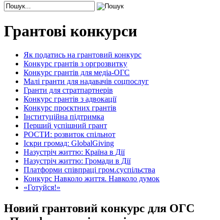
Грантові конкурси
Як податись на грантовий конкурс
Конкурс грантів з оргрозвитку
Конкурс грантів для медіа-ОГС
Малі гранти для надавачів соцпослуг
Гранти для стратпартнерів
Конкурс грантів з адвокації
Конкурс проєктних грантів
Інституційна підтримка
Перший успішний грант
РОСТИ: розвиток спільнот
Іскри громад: GlobalGiving
Назустріч життю: Країна в Дії
Назустріч життю: Громади в Дії
Платформи співпраці гром.суспільства
Конкурс Навколо життя. Навколо думок
«Готуйся!»
Новий грантовий конкурс для ОГС