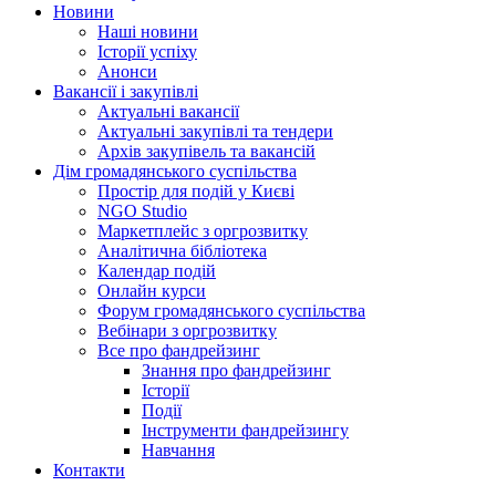
Новини
Наші новини
Історії успіху
Анонси
Вакансії і закупівлі
Актуальні вакансії
Актуальні закупівлі та тендери
Архів закупівель та вакансій
Дім громадянського суспільства
Простір для подій у Києві
NGO Studio
Маркетплейс з оргрозвитку
Аналітична бібліотека
Календар подій
Онлайн курси
Форум громадянського суспільства
Вебінари з оргрозвитку
Все про фандрейзинг
Знання про фандрейзинг
Історії
Події
Інструменти фандрейзингу
Навчання
Контакти