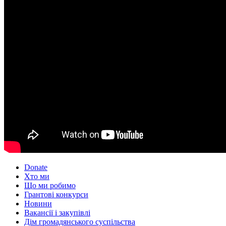
Donate
Хто ми
Що ми робимо
Грантові конкурси
Новини
Вакансії і закупівлі
Дім громадянського суспільства