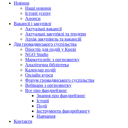
Новини
Наші новини
Історії успіху
Анонси
Вакансії і закупівлі
Актуальні вакансії
Актуальні закупівлі та тендери
Архів закупівель та вакансій
Дім громадянського суспільства
Простір для подій у Києві
NGO Studio
Маркетплейс з оргрозвитку
Аналітична бібліотека
Календар подій
Онлайн курси
Форум громадянського суспільства
Вебінари з оргрозвитку
Все про фандрейзинг
Знання про фандрейзинг
Історії
Події
Інструменти фандрейзингу
Навчання
Контакти