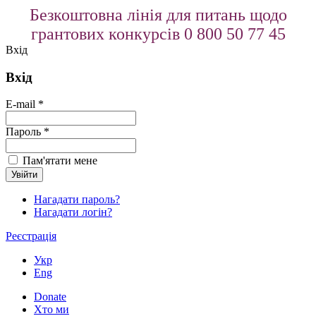
Безкоштовна лінія для питань щодо
грантових конкурсів 0 800 50 77 45
Вхід
Вхід
E-mail *
Пароль *
Пам'ятати мене
Нагадати пароль?
Нагадати логін?
Реєстрація
Укр
Eng
Donate
Хто ми