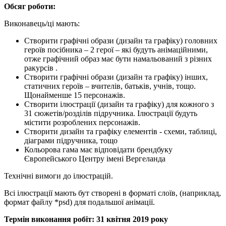
Обсяг роботи:
Виконавець/ці мають:
Створити графічні образи (дизайн та графіку) головних
героїв посібника – 2 герої – які будуть анімаційними,
отже графічний образ має бути намальований з різних
ракурсів .
Створити графічні образи (дизайн та графіку) інших,
статичних героїв – вчителів, батьків, учнів, тощо.
Щонайменше 15 персонажів.
Створити ілюстрації (дизайн та графіку) для кожного з
31 сюжетів/розділів підручника. Ілюстрації будуть
містити розроблених персонажів.
Створити дизайн та графіку елементів - схеми, таблиці,
діаграми підручника, тощо
Кольорова гама має відповідати брендбуку
Європейського Центру імені Вергеланда
Технічні вимоги до ілюстрацій.
Всі ілюстрації мають бут створені в форматі слоїв, (наприклад,
формат файлу *psd) для подальшої анімації.
Термін виконання робіт: 31 квітня 2019 року