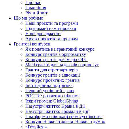
Про нас
Правління
Річний звіт
Що ми робимо
Наші проєкти та програми
Підтримані нами проєкти
Наші дослідження
Архів проєктів та програм
Грантові конкурси
Як податись на грантовий конкурс
Конкурс грантів з оргрозвитку
Конкурс грантів для медіа-ОГС
Малі гранти для надавачів соцпослуг
Гранти для стратпартнерів
Конкурс грантів з адвокації
Конкурс проєктних грантів
Інституційна підтримка
Перший успішний грант
РОСТИ: розвиток спільнот
Іскри громад: GlobalGiving
Назустріч життю: Країна в Дії
Назустріч життю: Громади в Дії
Платформи співпраці гром.суспільства
Конкурс Навколо життя. Навколо думок
«Готуйся!»