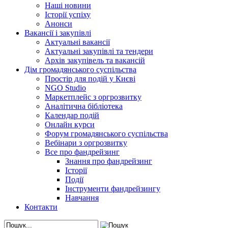
Наші новини
Історії успіху
Анонси
Вакансії і закупівлі
Актуальні вакансії
Актуальні закупівлі та тендери
Архів закупівель та вакансій
Дім громадянського суспільства
Простір для подій у Києві
NGO Studio
Маркетплейс з оргрозвитку
Аналітична бібліотека
Календар подій
Онлайн курси
Форум громадянського суспільства
Вебінари з оргрозвитку
Все про фандрейзинг
Знання про фандрейзинг
Історії
Події
Інструменти фандрейзингу
Навчання
Контакти