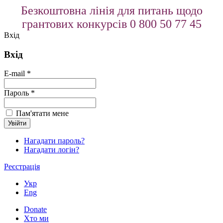
Безкоштовна лінія для питань щодо
грантових конкурсів 0 800 50 77 45
Вхід
Вхід
E-mail *
Пароль *
Пам'ятати мене
Нагадати пароль?
Нагадати логін?
Реєстрація
Укр
Eng
Donate
Хто ми