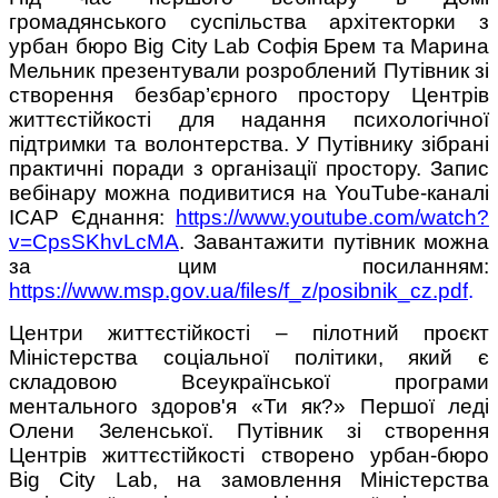
громадянського суспільства архітекторки з
урбан бюро Big City Lab Софія Брем та Марина
Мельник презентували розроблений Путівник зі
створення безбар’єрного простору Центрів
життєстійкості для надання психологічної
підтримки та волонтерства. У Путівнику зібрані
практичні поради з організації простору. Запис
вебінару можна подивитися на YouTube-каналі
ІСАР Єднання:
https://www.youtube.com/watch?
v=CpsSKhvLcMA
. Завантажити путівник можна
за цим посиланням:
https://www.msp.gov.ua/files/f_z/posibnik_cz.pdf
.
Центри життєстійкості – пілотний проєкт
Міністерства соціальної політики, який є
складовою Всеукраїнської програми
ментального здоров'я «Ти як?» Першої леді
Олени Зеленської. Путівник зі створення
Центрів життєстійкості створено урбан-бюро
Big City Lab, на замовлення Міністерства