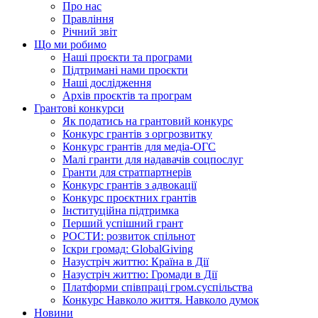
Про нас
Правління
Річний звіт
Що ми робимо
Наші проєкти та програми
Підтримані нами проєкти
Наші дослідження
Архів проєктів та програм
Грантові конкурси
Як податись на грантовий конкурс
Конкурс грантів з оргрозвитку
Конкурс грантів для медіа-ОГС
Малі гранти для надавачів соцпослуг
Гранти для стратпартнерів
Конкурс грантів з адвокації
Конкурс проєктних грантів
Інституційна підтримка
Перший успішний грант
РОСТИ: розвиток спільнот
Іскри громад: GlobalGiving
Назустріч життю: Країна в Дії
Назустріч життю: Громади в Дії
Платформи співпраці гром.суспільства
Конкурс Навколо життя. Навколо думок
Новини