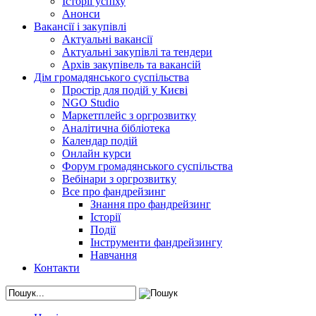
Історії успіху
Анонси
Вакансії і закупівлі
Актуальні вакансії
Актуальні закупівлі та тендери
Архів закупівель та вакансій
Дім громадянського суспільства
Простір для подій у Києві
NGO Studio
Маркетплейс з оргрозвитку
Аналітична бібліотека
Календар подій
Онлайн курси
Форум громадянського суспільства
Вебінари з оргрозвитку
Все про фандрейзинг
Знання про фандрейзинг
Історії
Події
Інструменти фандрейзингу
Навчання
Контакти