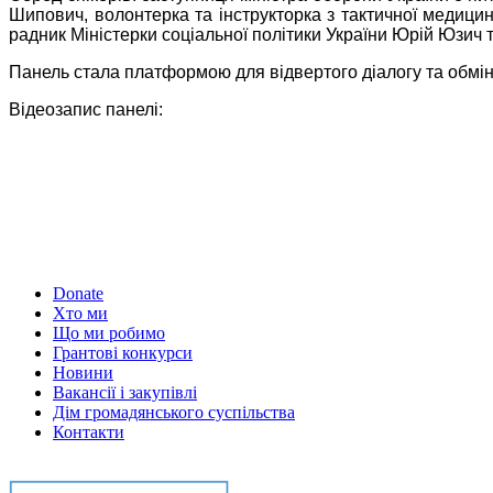
Шипович, волонтерка та інструкторка з тактичної медици
радник Міністерки соціальної політики України Юрій Юзи
Панель стала платформою для відвертого діалогу та обмін
Відеозапис панелі:
Donate
Хто ми
Що ми робимо
Грантові конкурси
Новини
Вакансії і закупівлі
Дім громадянського суспільства
Контакти