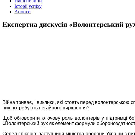
Наші новини
Історії успіху
Анонси
Експертна дискусія «Волонтерський ру
Війна триває, і виклики, які стоять перед волонтерською 
них потребують негайного вирішення?
Щоб обговорити ключову роль волонтерів у підтримці бор
«Волонтерський рух як елемент формули обороноздатності
Серед спікерів: заступниця міністра оборони України з п