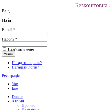
Безкоштовна л
Вхід
Вхід
E-mail *
Пароль *
Пам'ятати мене
Нагадати пароль?
Нагадати логін?
Реєстрація
Укр
Eng
Donate
Хто ми
Про нас
Правління