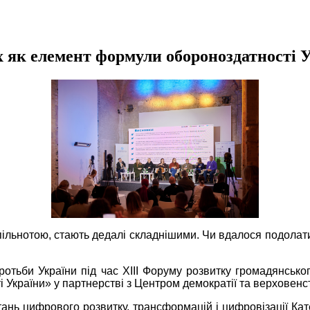
х як елемент формули обороноздатності 
спільнотою, стають дедалі складнішими. Чи вдалося подолати 
отьби України під час ХIII Форуму розвитку громадянськ
 України» у партнерстві з Центром демократії та верховен
итань цифрового розвитку, трансформацій і цифровізації К