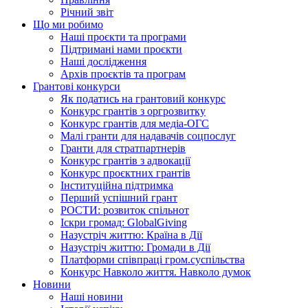
Річний звіт
Що ми робимо
Наші проєкти та програми
Підтримані нами проєкти
Наші дослідження
Архів проєктів та програм
Грантові конкурси
Як податись на грантовий конкурс
Конкурс грантів з оргрозвитку
Конкурс грантів для медіа-ОГС
Малі гранти для надавачів соцпослуг
Гранти для стратпартнерів
Конкурс грантів з адвокації
Конкурс проєктних грантів
Інституційна підтримка
Перший успішний грант
РОСТИ: розвиток спільнот
Іскри громад: GlobalGiving
Назустріч життю: Країна в Дії
Назустріч життю: Громади в Дії
Платформи співпраці гром.суспільства
Конкурс Навколо життя. Навколо думок
Новини
Наші новини