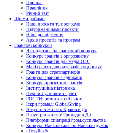
Про нас
Правління
Річний звіт
Що ми робимо
Наші проєкти та програми
Підтримані нами проєкти
Наші дослідження
Архів проєктів та програм
Грантові конкурси
Як податись на грантовий конкурс
Конкурс грантів з оргрозвитку
Конкурс грантів для медіа-ОГС
Малі гранти для надавачів соцпослуг
Гранти для стратпартнерів
Конкурс грантів з адвокації
Конкурс проєктних грантів
Інституційна підтримка
Перший успішний грант
РОСТИ: розвиток спільнот
Іскри громад: GlobalGiving
Назустріч життю: Країна в Дії
Назустріч життю: Громади в Дії
Платформи співпраці гром.суспільства
Конкурс Навколо життя. Навколо думок
«Готуйся!»