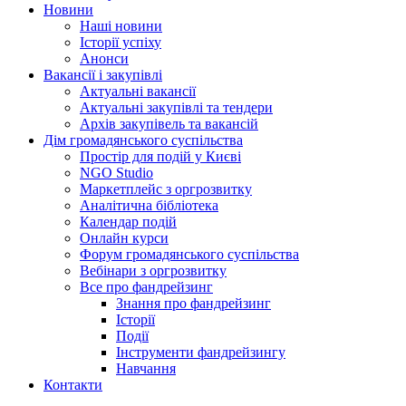
Новини
Наші новини
Історії успіху
Анонси
Вакансії і закупівлі
Актуальні вакансії
Актуальні закупівлі та тендери
Архів закупівель та вакансій
Дім громадянського суспільства
Простір для подій у Києві
NGO Studio
Маркетплейс з оргрозвитку
Аналітична бібліотека
Календар подій
Онлайн курси
Форум громадянського суспільства
Вебінари з оргрозвитку
Все про фандрейзинг
Знання про фандрейзинг
Історії
Події
Інструменти фандрейзингу
Навчання
Контакти