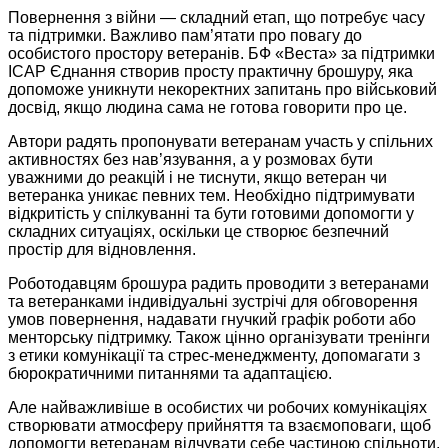
Повернення з війни — складний етап, що потребує часу
та підтримки. Важливо пам’ятати про повагу до
особистого простору ветеранів. БФ «Веста» за підтримки
ІСАР Єднання створив просту практичну брошуру, яка
допоможе уникнути некоректних запитань про військовий
досвід, якщо людина сама не готова говорити про це.
Автори радять пропонувати ветеранам участь у спільних
активностях без нав’язування, а у розмовах бути
уважними до реакцій і не тиснути, якщо ветеран чи
ветеранка уникає певних тем. Необхідно підтримувати
відкритість у спілкуванні та бути готовими допомогти у
складних ситуаціях, оскільки це створює безпечний
простір для відновлення.
Роботодавцям брошура радить проводити з ветеранами
та ветеранками індивідуальні зустрічі для обговорення
умов повернення, надавати гнучкий графік роботи або
менторську підтримку. Також цінно організувати тренінги
з етики комунікації та стрес-менеджменту, допомагати з
бюрократичними питаннями та адаптацією.
Але найважливіше в особистих чи робочих комунікаціях
створювати атмосферу прийняття та взаємоповаги, щоб
допомогти ветеранам відчувати себе частиною спільноти,