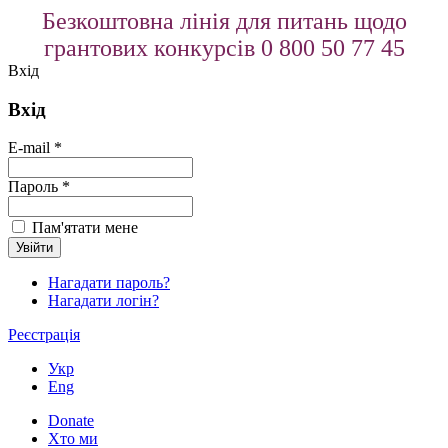
Безкоштовна лінія для питань щодо
грантових конкурсів 0 800 50 77 45
Вхід
Вхід
E-mail *
Пароль *
Пам'ятати мене
Нагадати пароль?
Нагадати логін?
Реєстрація
Укр
Eng
Donate
Хто ми