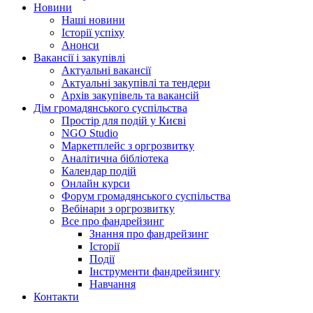
Новини
Наші новини
Історії успіху
Анонси
Вакансії і закупівлі
Актуальні вакансії
Актуальні закупівлі та тендери
Архів закупівель та вакансій
Дім громадянського суспільства
Простір для подій у Києві
NGO Studio
Маркетплейс з оргрозвитку
Аналітична бібліотека
Календар подій
Онлайн курси
Форум громадянського суспільства
Вебінари з оргрозвитку
Все про фандрейзинг
Знання про фандрейзинг
Історії
Події
Інструменти фандрейзингу
Навчання
Контакти