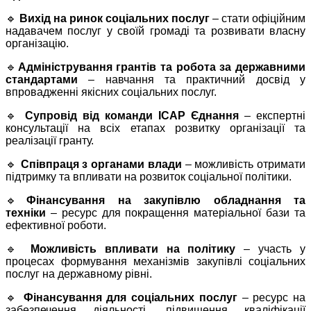
🔹
Вихід на ринок соціальних послуг
– стати офіційним
надавачем послуг у своїй громаді та розвивати власну
організацію.
🔹
Адміністрування грантів та робота за державними
стандартами
– навчання та практичний досвід у
впровадженні якісних соціальних послуг.
🔹
Супровід від команди ІСАР Єднання
– експертні
консультації на всіх етапах розвитку організації та
реалізації гранту.
🔹
Співпраця з органами влади
– можливість отримати
підтримку та впливати на розвиток соціальної політики.
🔹
Фінансування на закупівлю обладнання та
техніки
– ресурс для покращення матеріальної бази та
ефективної роботи.
🔹
Можливість впливати на політику
– участь у
процесах формування механізмів закупівлі соціальних
послуг на державному рівні.
🔹
Фінансування для соціальних послуг
– ресурс на
забезпечення діяльності, підвищення кваліфікації