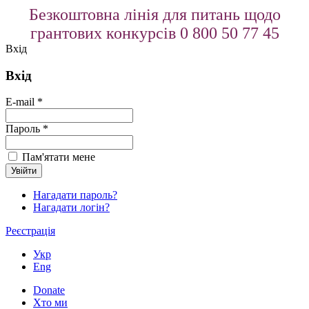
Безкоштовна лінія для питань щодо
грантових конкурсів 0 800 50 77 45
Вхід
Вхід
E-mail *
Пароль *
Пам'ятати мене
Нагадати пароль?
Нагадати логін?
Реєстрація
Укр
Eng
Donate
Хто ми