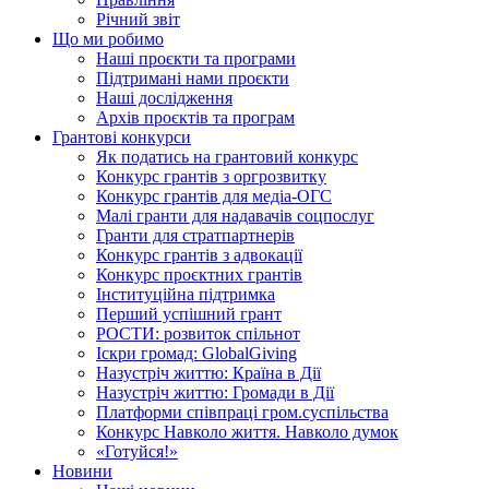
Річний звіт
Що ми робимо
Наші проєкти та програми
Підтримані нами проєкти
Наші дослідження
Архів проєктів та програм
Грантові конкурси
Як податись на грантовий конкурс
Конкурс грантів з оргрозвитку
Конкурс грантів для медіа-ОГС
Малі гранти для надавачів соцпослуг
Гранти для стратпартнерів
Конкурс грантів з адвокації
Конкурс проєктних грантів
Інституційна підтримка
Перший успішний грант
РОСТИ: розвиток спільнот
Іскри громад: GlobalGiving
Назустріч життю: Країна в Дії
Назустріч життю: Громади в Дії
Платформи співпраці гром.суспільства
Конкурс Навколо життя. Навколо думок
«Готуйся!»
Новини