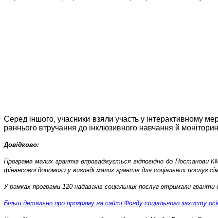
Серед іншого, учасники взяли участь у інтерактивному ме
раннього втручання до інклюзивного навчання й моніторин
Довідково:
Програма малих грантів впроваджується відповідно до Постанови КМУ
фінансової допомоги у вигляді малих грантів для соціальних послуг с
У рамках програми 120 надавачів соціальних послуг отримали гранти д
Більш детально про програму на сайті Фонду соціального захисту осіб