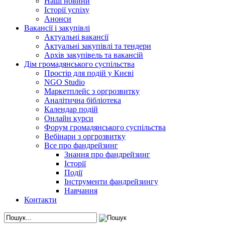
Наші новини
Історії успіху
Анонси
Вакансії і закупівлі
Актуальні вакансії
Актуальні закупівлі та тендери
Архів закупівель та вакансій
Дім громадянського суспільства
Простір для подій у Києві
NGO Studio
Маркетплейс з оргрозвитку
Аналітична бібліотека
Календар подій
Онлайн курси
Форум громадянського суспільства
Вебінари з оргрозвитку
Все про фандрейзинг
Знання про фандрейзинг
Історії
Події
Інструменти фандрейзингу
Навчання
Контакти