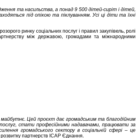
ження та насильства, а понад 9 500 дітей-сиріт і дітей,
ходяться під опікою та піклуванням. Усі ці діти та їхні
озорого ринку соціальних послуг і правил закупівель, ролі
партнерству між державою, громадами та міжнародними
 в майбутнє. Цей проєкт дає громадським та благодійним
их послуг, стати професійними надавачами, працювати за
илення громадського сектору в соціальній сфері – це
з розвитку партнерств ІСАР Єднання.