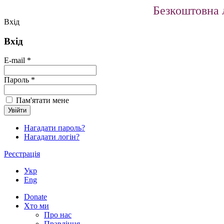
Безкоштовна л
Вхід
Вхід
E-mail *
Пароль *
Пам'ятати мене
Нагадати пароль?
Нагадати логін?
Реєстрація
Укр
Eng
Donate
Хто ми
Про нас
Правління