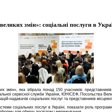
 великих змін»: соціальні послуги в Укра
их змін», яка зібрала понад 150 учасників: представників М
ціальної сервісної служби України, ЮНІСЕФ, Посольства Вели
зацій-надавачів соціальних послуг та представників місцево
теми соціальних послуг в Україні, показати роль програми
атформу для обміну досвідом і мережування.