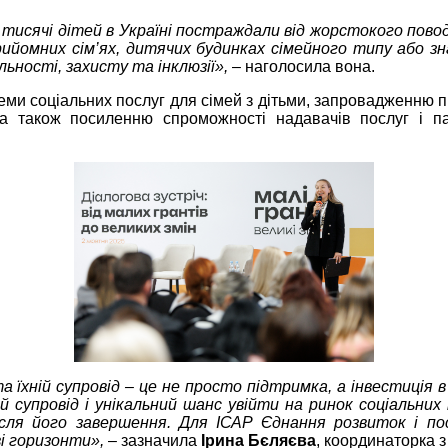
 тисячі дітей в Україні постраждали від жорстокого повод
ийомних сім’ях, дитячих будинках сімейного типу або зна
ьності, захисту та інклюзії»,
– наголосила вона.
теми соціальних послуг для сімей з дітьми, запровадженню пр
, а також посиленню спроможності надавачів послуг і 
а їхній супровід – це не просто підтримка, а інвестиція
й супровід і унікальний шанс увійти на ринок соціальн
ля його завершення. Для ІСАР Єднання розвиток і пос
і горизонти»,
– зазначила
Ірина Бєляєва
, координаторка 