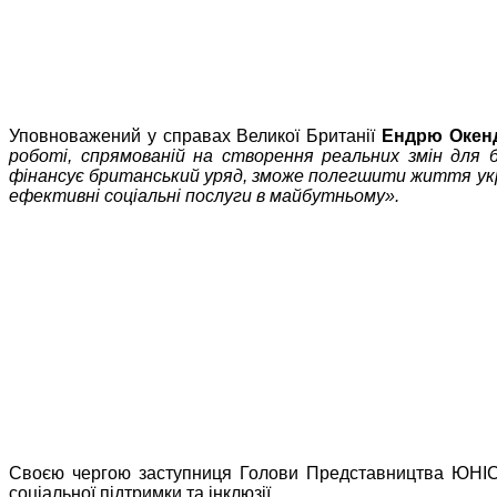
Уповноважений у справах Великої Британії
Ендрю Окен
роботі, спрямованій на створення реальних змін для б
фінансує британський уряд, зможе полегшити життя украї
ефективні соціальні послуги в майбутньому».
Своєю чергою заступниця Голови Представництва ЮНІ
соціальної підтримки та інклюзії.