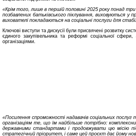
«Крім того, лише в першій половині 2025 року понад три
позбавлених батьківського піклування, виховуються у пр
вихователі покладаються на соціальні послуги для стабіл
Ключові виступи та дискусії були присвячені розвитку сис
єдиного закупівельника та реформі соціальної сфери
організаціями.
«Посилення спроможності надавачів соціальних послуг т
організаціям те, що їм найбільше потрібно: комплексни
державними стандартами і продовжувати цю місію піс
стратегічний пріоритет, і саме цей проєкт дає йому нов