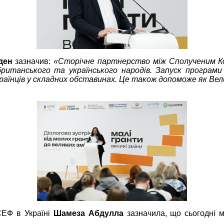
ден
зазначив:
«
Сторічне партнерство між Сполученим Ко
ританського та українського народів.
Запуск програми 
нців у складних обставинах. Це також допоможе як Велик
СЕФ в Україні
Шамеза Абдулла
зазначила, що сьогодні м