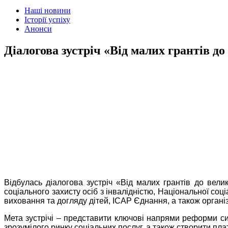
Наші новини
Історії успіху
Анонси
Діалогова зустріч «Від малих грантів до
Відбулась діалогова зустріч «Від малих грантів до велик
соціального захисту осіб з інвалідністю, Національної со
виховання та догляду дітей, ІСАР Єднання, а також органі
Мета зустрічі – представити ключові напрями реформи сис
зрозумілого ринку соціальних послуг, а також створити пл