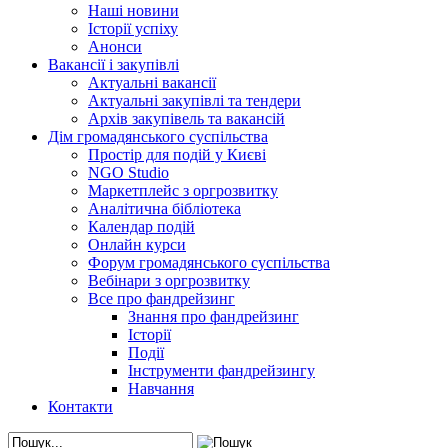
Наші новини
Історії успіху
Анонси
Вакансії і закупівлі
Актуальні вакансії
Актуальні закупівлі та тендери
Архів закупівель та вакансій
Дім громадянського суспільства
Простір для подій у Києві
NGO Studio
Маркетплейс з оргрозвитку
Аналітична бібліотека
Календар подій
Онлайн курси
Форум громадянського суспільства
Вебінари з оргрозвитку
Все про фандрейзинг
Знання про фандрейзинг
Історії
Події
Інструменти фандрейзингу
Навчання
Контакти