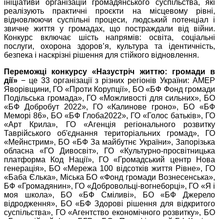
ініціативи організацій громадянського суспільства, які
реалізують практичні проєкти на місцевому рівні,
відновлюючи суспільні процеси, людський потенціал і
звичне життя у громадах, що постраждали від війни.
Конкурс включає шість напрямів: освіта, соціальні
послуги, охорона здоров’я, культура та ідентичність,
безпека і наскрізні рішення для стійкого відновлення.
Переможці конкурсу «Назустріч життю: громади в
дії»
− це 33 організації з різних регіонів України: АМЕР
Яворівщини, ГО «Проти Корупції», БО «БФ Фонд громади
Подільська громада», ГО «Можливості для сильних», БО
«БФ Добробут 2022», ГО «Калинове гроно», БО «БФ
Меморі 86», БО «БФ Глоба2022», ГО «Голос батьків», ГО
«Арт Крила», ГО «Агенція регіонального розвитку
Таврійського об'єднання територіальних громад», ГО
«Мейнстрим», БО «БФ За майбутнє України», Запорізька
обласна
«
ГО Дивосвіт», ГО «Культурно-просвітницька
платформа Код Нації», ГО «Громадський центр Нова
генерація», БО «Мережа 100 відсотків життя Рівне», ГО
«Баба Єлька», Міська БО «Фонд громади Вознесенська»,
БФ «Громадянин», ГО «Добровольці-вогнеборці», ГО «Я і
моя школа», БО «БФ Сміливі», БО «БФ Джерело
відродження», БО «БФ Здорові рішення для відкритого
суспільства», ГО «Агентство економічного розвитку», БО