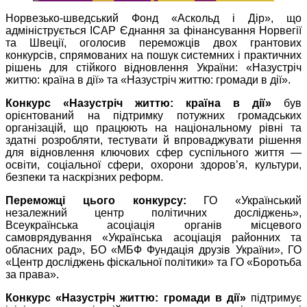
Норвезько-шведський Фонд «Аскольд і Дір», що
адмініструється ІСАР Єднання за фінансування Норвегії
та Швеції, оголосив переможців двох грантових
конкурсів, спрямованих на пошук системних і практичних
рішень для стійкого відновлення України: «Назустріч
життю: країна в дії» та «Назустріч життю: громади в дії».
Конкурс «Назустріч життю: країна в дії»
був
орієнтований на підтримку потужних громадських
організацій, що працюють на національному рівні та
здатні розробляти, тестувати й впроваджувати рішення
для відновлення ключових сфер суспільного життя —
освіти, соціальної сфери, охорони здоров’я, культури,
безпеки та наскрізних реформ.
Переможці цього конкурсу:
ГО «Український
незалежний центр політичних досліджень»,
Всеукраїнська асоціація органів місцевого
самоврядування «Українська асоціація районних та
обласних рад», БО «МБФ Фундація друзів України», ГО
«Центр досліджень фіскальної політики» та
ГО «Боротьба
за права».
Конкурс «Назустріч життю: громади в дії»
підтримує