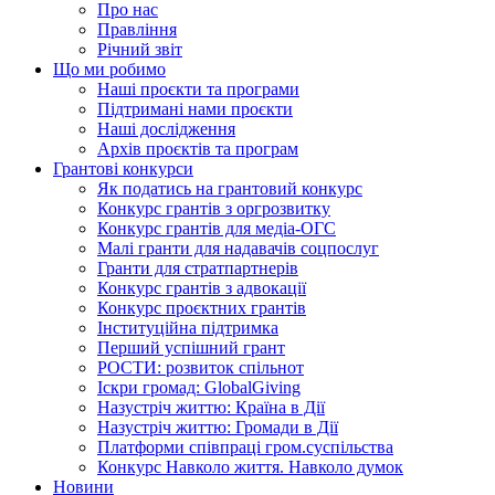
Про нас
Правління
Річний звіт
Що ми робимо
Наші проєкти та програми
Підтримані нами проєкти
Наші дослідження
Архів проєктів та програм
Грантові конкурси
Як податись на грантовий конкурс
Конкурс грантів з оргрозвитку
Конкурс грантів для медіа-ОГС
Малі гранти для надавачів соцпослуг
Гранти для стратпартнерів
Конкурс грантів з адвокації
Конкурс проєктних грантів
Інституційна підтримка
Перший успішний грант
РОСТИ: розвиток спільнот
Іскри громад: GlobalGiving
Назустріч життю: Країна в Дії
Назустріч життю: Громади в Дії
Платформи співпраці гром.суспільства
Конкурс Навколо життя. Навколо думок
Новини