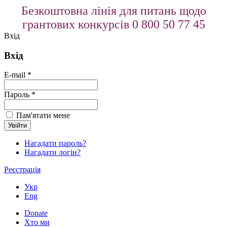
Безкоштовна лінія для питань щодо
грантових конкурсів 0 800 50 77 45
Вхід
Вхід
E-mail *
Пароль *
Пам'ятати мене
Нагадати пароль?
Нагадати логін?
Реєстрація
Укр
Eng
Donate
Хто ми