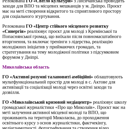
Релокована
ГО «Світло культури»
з Лисичанська проводить
заходи для ВПО та місцевих мешканців у м. Дніпро. Проєкт
має на меті створення відкритого та сприятливого простору
для соціального згуртування.
Релокована
ГО «Центр стійкого місцевого розвитку
«Синергія»
реалізовує проєкт для молоді з Кремінської та
Попаснянської громад, що виїхали після повномасштабного
вторгнення, та включає тренінги з лідерства, реалізацію
молодіжних ініціатив у приймаючих громадах, та
стратегування на тему молодіжної політики з підсумковим
форумом у Дніпрі.
Миколаївська область
ГО «Активні розумні талановиті амбіційні»
облаштовують
мультфункціональний простір для молоді в с. Актове для
активізації та соціалізації молоді через освітні заходи та
дозвілля.
ГО «Миколаївський кризовий медіацентр»
реалізовує школу
громадської журналістики «Про що Миколаїв». Проєкт має на
меті залучення активної місцевої молоді та ВПО, що
проживають на території Миколаєва, до проходження
освітнього курсу з основ журналістики, фактчекінгу,
медіаграмотності, фотографування та створення відео.