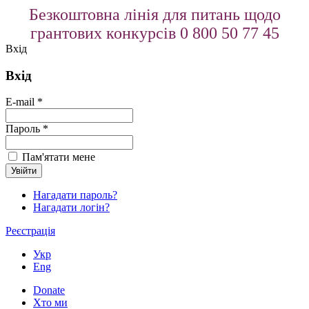
Безкоштовна лінія для питань щодо
грантових конкурсів 0 800 50 77 45
Вхід
Вхід
E-mail *
Пароль *
Пам'ятати мене
Нагадати пароль?
Нагадати логін?
Реєстрація
Укр
Eng
Donate
Хто ми