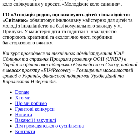
коло спілкування у проєкті «Молодіжне коло єднання».
ГО «Асоціація родин, що виховують дітей з інвалідністю
«Світанок»
облаштовує інклюзивну майстерню для дітей та
молоді з інвалідністю на базі комунального закладу у м.
Прилуки. У майстерні діти та підлітки з інвалідністю
створюють креативні та екологічно чисті торбинки
багаторазового вжитку.
Конкурс проводився за технічного адміністрування ІСАР
Єднання та сприяння Програми розвитку ООН (UNDP) в
Україні за фінансової підтримки Європейського Союзу, наданої
в межах проєкту «EU4Recovery – Розширення можливостей
громад в Україні»,
фінансової підтримки Урядів Данії та
Королівства Нідерландів.
Donate
Хто ми
Що ми робимо
Грантові конкурси
Новини
Вакансії і закупівлі
Дім громадянського суспільства
Контакти