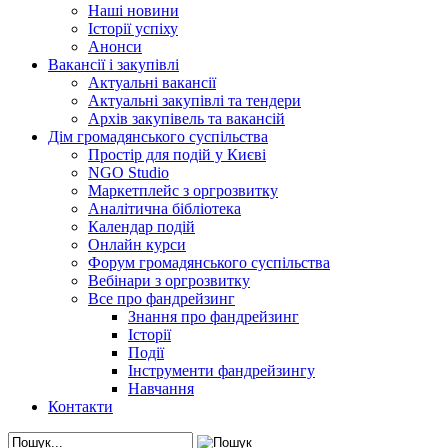
Наші новини
Історії успіху
Анонси
Вакансії і закупівлі
Актуальні вакансії
Актуальні закупівлі та тендери
Архів закупівель та вакансій
Дім громадянського суспільства
Простір для подій у Києві
NGO Studio
Маркетплейс з оргрозвитку
Аналітична бібліотека
Календар подій
Онлайн курси
Форум громадянського суспільства
Вебінари з оргрозвитку
Все про фандрейзинг
Знання про фандрейзинг
Історії
Події
Інструменти фандрейзингу
Навчання
Контакти