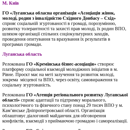
М. Київ
ГО «Луганська обласна організація «Асоціація жінок,
молоді, родин з інвалідністю Східного Донбасу – Схід»
сприяє соціальній згуртованості в громаді, порозумінню,
розвитку толерантності та захисті прав молоді, їх родин ВПО,
шляхом організації спільних соціокультурних заходів,
проведення опитування та врахування їх результатів в
програмах громади.
Луганська область
Релокована
ГО «Кремінська бізнес-асоціація»
створює
платформу соціальної взаємодії молодіжних ініціатив в м.
Рівне. Проєкт має на меті залучення та розвиток молоді,
зокрема місцевої та ВПО, через освіту, самовираження та
соціальну згуртованість.
Релокована
ГО «Агенція регіонального розвитку Луганської
області»
сприяє адаптації та підтримку морального,
психологічного та фізичного стану понад 29 тисяч ВПО у м.
Кам’янське Дніпропетровської області. Організація
облаштовує діалоговий майданчик для обговорення
конфліктів, взаємодії з приймаючою громадою і самореалізації.