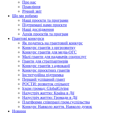
Про нас
Правління
Річний звіт
Що ми робимо
Наші проєкти та програми
Підтримані нами проєкти
Наші дослідження
Архів проєктів та програм
Грантові конкурси
Як податись на грантовий конкурс
Конкурс грантів з оргрозвитку
Конкурс грантів для медіа-ОГС
Малі гранти для надавачів соцпослуг
Гранти для стратпартнерів
Конкурс грантів з адвокації
Конкурс проєктних грантів
Інституційна підтримка
Перший успішний грант
РОСТИ: розвиток спільнот
Іскри громад: GlobalGiving
Назустріч життю: Країна в Дії
Назустріч життю: Громади в Дії
Платформи співпраці гром.суспільства
Конкурс Навколо життя. Навколо думок
Новини