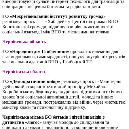
використовуючи сучасні інтернет-технології для трансляції та
співпрацю з місцевим бізнесом та радіостанціями.
ГО «Міжрегіональний інститут розвитку громад»
реалізовує проєкт «Хаб ідей» у Центрі підтримки ВПО
Конотопської громади, підвищуючи рівень активності та
соціальної взаємодії між ВПО та місцевими жителями.
Чернівецька область
ГО «Народний дім Глибоччини»
проводить навчання для
взаємодопомоги, самозарадності, пошуку внутрішніх ресурсів
та соціальної адаптації ВПО у Глибоцькій ТГ.
Чернігівська область
ГО «Демократичний вибір»
реалізовує проєкт «Майстерня
ідей», який створює креативний простір у Михайло-
Коцюбинському будинку культури для підтримки психічного
здоров’я та соціальної активізації дітей, молоді та інших
мешканців громади, постраждалих від війни, через мистецтво,
майстер-класи та психологічну підтримку.
Чернігівська міська БО батьків і дітей інвалідів з
дитинства «Логос»
залучає молодь до спілкування та
співпраці з людьми з інвалідністю, створивши інклюзивне