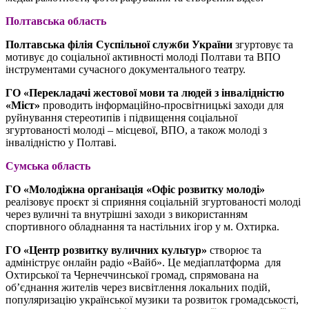
Полтавська область
Полтавська філія Суспільної служби України
згуртовує та
мотивує до соціальної активності молоді Полтави та ВПО
інструментами сучасного документального театру.
ГО «Перекладачі жестової мови та людей з інвалідністю
«Міст»
проводить інформаційно-просвітницькі заходи для
руйнування стереотипів і підвищення соціальної
згуртованості молоді – місцевої, ВПО, а також молоді з
інвалідністю у Полтаві.
Сумська область
ГО «Молодіжна організація «Офіс розвитку молоді»
реалізовує проєкт зі сприяння соціальній згуртованості молоді
через вуличні та внутрішні заходи з використанням
спортивного обладнання та настільних ігор у м. Охтирка.
ГО «Центр розвитку вуличних культур»
створює та
адмініструє онлайн радіо «Вайб». Це медіаплатформа для
Охтирської та Чернеччинської громад, спрямована на
об’єднання жителів через висвітлення локальних подій,
популяризацію української музики та розвиток громадськості,