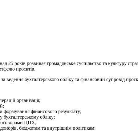
ад 25 років розвиває громадянське суспільство та культуру страт
ртфелю проєктів.
за ведення бухгалтерського обліку та фінансовий супровід проєкт
ерацій організації;
й;
ючи формування фінансового результату;
у бухгалтерському обліку;
а договорами ЦПХ;
 донорів, бюджетам та внутрішнім політикам;