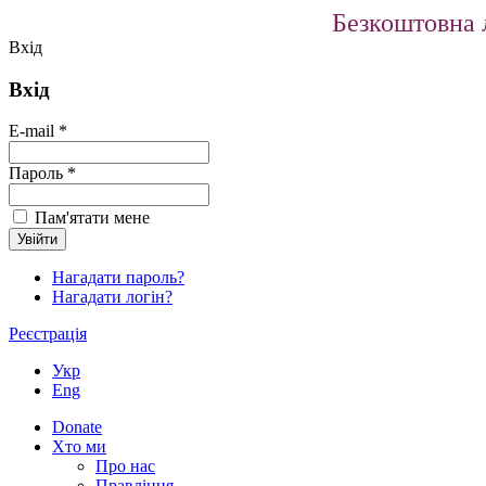
Безкоштовна л
Вхід
Вхід
E-mail *
Пароль *
Пам'ятати мене
Нагадати пароль?
Нагадати логін?
Реєстрація
Укр
Eng
Donate
Хто ми
Про нас
Правління