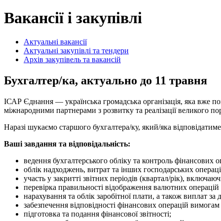
Вакансії і закупівлі
Актуальні вакансії
Актуальні закупівлі та тендери
Архів закупівель та вакансій
Бухгалтер/ка, актуально до 11 травня
ІСАР Єднання — українська громадська організація, яка вже пон
міжнародними партнерами з розвитку та реалізації великого по
Наразі шукаємо старшого бухгалтера/ку, який/яка відповідатиме 
Ваші завдання та відповідальність:
ведення бухгалтерського обліку та контроль фінансових оп
облік надходжень, витрат та інших господарських операці
участь у закритті звітних періодів (квартал/рік), включа
перевірка правильності відображення валютних операцій 
нарахування та облік заробітної плати, а також виплат з
забезпечення відповідності фінансових операцій вимогам
підготовка та подання фінансової звітності;