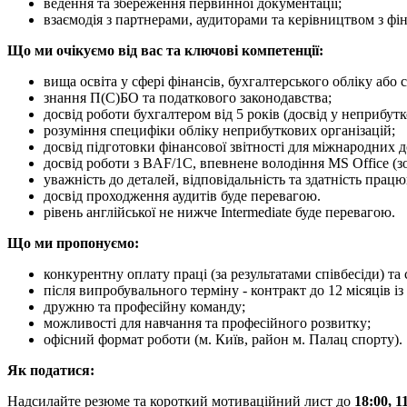
ведення та збереження первинної документації;
взаємодія з партнерами, аудиторами та керівництвом з фі
Що ми очікуємо від вас та ключові компетенції:
вища освіта у сфері фінансів, бухгалтерського обліку або 
знання П(С)БО та податкового законодавства;
досвід роботи бухгалтером від 5 років (досвід у неприбут
розуміння специфіки обліку неприбуткових організацій;
досвід підготовки фінансової звітності для міжнародних д
досвід роботи з BAF/1С, впевнене володіння MS Office (з
уважність до деталей, відповідальність та здатність прац
досвід проходження аудитів буде перевагою.
рівень англійської не нижче Intermediate буде перевагою.
Що ми пропонуємо:
конкурентну оплату праці (за результатами співбесіди) та
після випробувального терміну - контракт до 12 місяців 
дружню та професійну команду;
можливості для навчання та професійного розвитку;
офісний формат роботи (м. Київ, район м. Палац спорту).
Як податися:
Надсилайте резюме та короткий мотиваційний лист до
18:00, 