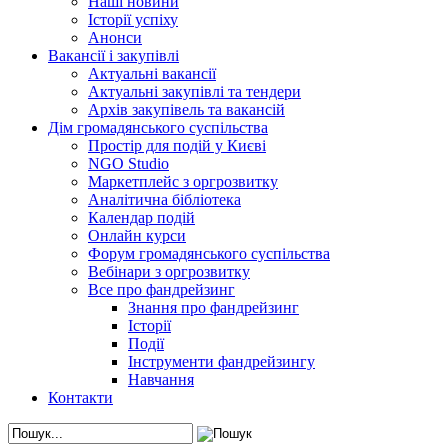
Наші новини
Історії успіху
Анонси
Вакансії і закупівлі
Актуальні вакансії
Актуальні закупівлі та тендери
Архів закупівель та вакансій
Дім громадянського суспільства
Простір для подій у Києві
NGO Studio
Маркетплейс з оргрозвитку
Аналітична бібліотека
Календар подій
Онлайн курси
Форум громадянського суспільства
Вебінари з оргрозвитку
Все про фандрейзинг
Знання про фандрейзинг
Історії
Події
Інструменти фандрейзингу
Навчання
Контакти