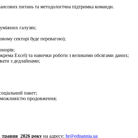
нансових питань та методологічна підтримка команди.
суміжних галузях;
ковому секторі буде перевагою);
онорів;
окрема Excel) та навички роботи з великими обсягами даних;
ювати з дедлайнами;
 соціальний пакет;
із можливістю продовження;
11 травня 2026 року
на адресу:
hr@ednannia.ua