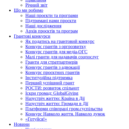
Річний звіт
Що ми робимо
Наші проєкти та програми
Підтримані нами проєкти
Наші дослідження
Архів проєктів та програм
Грантові конкурси
Як податись на грантовий конкурс
Конкурс грантів з оргрозвитку
Конкурс грантів для медіа-ОГС
Малі гранти для надавачів соцпослуг
Гранти для стратпартнерів
Конкурс грантів з адвокації
Конкурс проєктних грантів
Інституційна підтримка
Перший успішний грант
РОСТИ: розвиток спільнот
Іскри громад: GlobalGiving
Назустріч життю: Країна в Дії
Назустріч життю: Громади в Дії
Платформи співпраці гром.суспільства
Конкурс Навколо життя. Навколо думок
«Готуйся!»
Новини