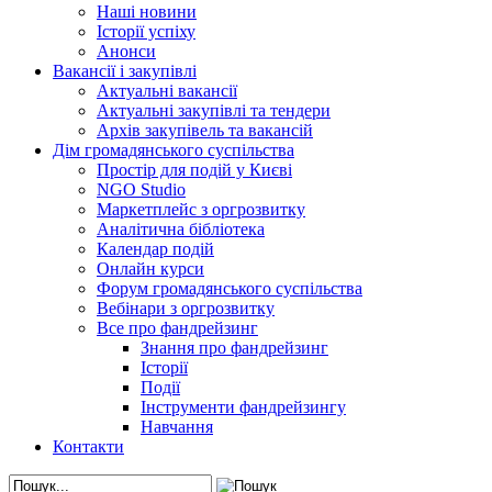
Наші новини
Історії успіху
Анонси
Вакансії і закупівлі
Актуальні вакансії
Актуальні закупівлі та тендери
Архів закупівель та вакансій
Дім громадянського суспільства
Простір для подій у Києві
NGO Studio
Маркетплейс з оргрозвитку
Аналітична бібліотека
Календар подій
Онлайн курси
Форум громадянського суспільства
Вебінари з оргрозвитку
Все про фандрейзинг
Знання про фандрейзинг
Історії
Події
Інструменти фандрейзингу
Навчання
Контакти