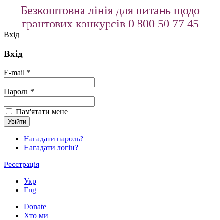
Безкоштовна лінія для питань щодо
грантових конкурсів 0 800 50 77 45
Вхід
Вхід
E-mail *
Пароль *
Пам'ятати мене
Нагадати пароль?
Нагадати логін?
Реєстрація
Укр
Eng
Donate
Хто ми