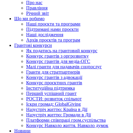
Про нас
Правління
Річний звіт
Що ми робимо
Наші проєкти та програми
Підтримані нами проєкти
Наші дослідження
Архів проєктів та програм
Грантові конкурси
Як податись на грантовий конкурс
Конкурс грантів з оргрозвитку
Конкурс грантів для медіа-ОГС
Малі гранти для надавачів соцпослуг
Гранти для стратпартнерів
Конкурс грантів з адвокації
Конкурс проєктних грантів
Інституційна підтримка
Перший успішний грант
РОСТИ: розвиток спільнот
Іскри громад: GlobalGiving
Назустріч життю: Країна в Дії
Назустріч життю: Громади в Дії
Платформи співпраці гром.суспільства
Конкурс Навколо життя. Навколо думок
Новини