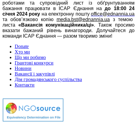
роботами та супровідний лист із обґрунтуванням
бажання працювати в ІСАР Єднання на
до 18:00 24
січня 2024 року
на електронну пошт
у
office@ednannia.ua
та обов’язково копію
media.bst@ednannia.ua
з темою
листа
«Вакансія комунікаційника
/ці»
. Також просимо
вказати бажаний рівень винагороди. Долучайтеся до
команди ІСАР Єднання — разом творимо зміни!
Donate
Хто ми
Що ми робимо
Грантові конкурси
Новини
Вакансії і закупівлі
Дім громадянського суспільства
Контакти