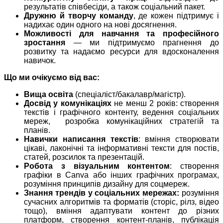
результатів співбесіди, а також соціальний пакет.
Дружню й творчу команду
, де кожен підтримує і
надихає один одного на нові досягнення.
Можливості для навчання та професійного
зростання
— ми підтримуємо прагнення до
розвитку та надаємо ресурси для вдосконалення
навичок.
Що ми очікуємо від вас:
В
ища освіта
(спеціаліст/бакалавр/магістр).
Досвід
у комунікаціях
не менш 2 років: створення
текстів і графічного контенту, ведення соціальних
мереж, розробка комунікаційних стратегій та
планів.
Навички написання текстів
: вміння створювати
цікаві, лаконічні та інформативні тексти для постів,
статей, розсилок та презентацій.
Робота з візуальним контентом
: створення
графіки в Canva або інших графічних програмах,
розуміння принципів дизайну для соцмереж.
Знання трендів у соціальних мережах:
розуміння
сучасних алгоритмів та форматів (сторіс, рілз, відео
тощо), вміння адаптувати контент до різних
платформ, створення контент-планів, публікація