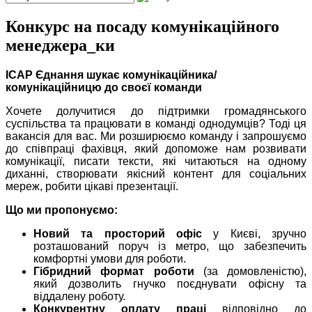
Конкурс на посаду комунікаційного
менеджера_ки
ІСАР Єднання шукає комунікаційника/
комунікаційницю до своєї команди
Хочете долучитися до підтримки громадянського
суспільства та працювати в команді однодумців? Тоді ця
вакансія для вас. Ми розширюємо команду і запрошуємо
до співпраці фахівця, який допоможе нам розвивати
комунікації, писати тексти, які читаються на одному
диханні, створювати якісний контент для соціальних
мереж, робити цікаві презентації.
Що ми пропонуємо:
Новий та просторий офіс
у Києві, зручно
розташований поруч із метро, що забезпечить
комфортні умови для роботи.
Гібридний формат роботи
(за домовленістю),
який дозволить гнучко поєднувати офісну та
віддалену роботу.
Конкурентну оплату праці
відповідно до