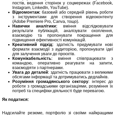
постів, ведення сторінок у соцмережах (Facebook,
Instagram, LinkedIn, YouTube).
Відеомонтаж
: базовий або середній рівень роботи
з інструментами для створення відеоконтенту
(Adobe Premiere Pro, Canva, тощо).
Навички аналітики:
вміння відслідковувати
результати публікацій, аналізувати охоплення,
взаємодію та пропонувати покращення для
підвищення ефективності комунікацій.
Креативний підхід:
здатність придумувати нові
формати взаємодії з аудиторією, пропонувати ідеї
для залучення уваги до проєктів.
Комунікабельність
: вміння співпрацювати з
командою, оперативно реагувати на запити,
взаємодіяти з партнерами.
Увага до деталей
: здатність працювати з великими
обсягами інформації та дотримуватись дедлайнів.
Розуміння громадянського сектору
: інтерес до
роботи з громадськими організаціями, розуміння їх
потреб та специфіки діяльності буде перевагою.
Як податися:
Надсилайте резюме, портфоліо зі своїми найкращими