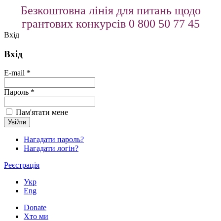
Безкоштовна лінія для питань щодо
грантових конкурсів 0 800 50 77 45
Вхід
Вхід
E-mail *
Пароль *
Пам'ятати мене
Нагадати пароль?
Нагадати логін?
Реєстрація
Укр
Eng
Donate
Хто ми