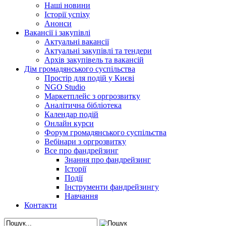
Наші новини
Історії успіху
Анонси
Вакансії і закупівлі
Актуальні вакансії
Актуальні закупівлі та тендери
Архів закупівель та вакансій
Дім громадянського суспільства
Простір для подій у Києві
NGO Studio
Маркетплейс з оргрозвитку
Аналітична бібліотека
Календар подій
Онлайн курси
Форум громадянського суспільства
Вебінари з оргрозвитку
Все про фандрейзинг
Знання про фандрейзинг
Історії
Події
Інструменти фандрейзингу
Навчання
Контакти