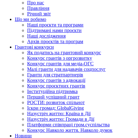
Про нас
Правління
Річний звіт
Що ми робимо
Наші проєкти та програми
Підтримані нами проєкти
Наші дослідження
Архів проєктів та програм
Грантові конкурси
Як податись на грантовий конкурс
Конкурс грантів з оргрозвитку
Конкурс грантів для медіа-ОГС
Малі гранти для надавачів соцпослуг
Гранти для стратпартнерів
Конкурс грантів з адвокації
Конкурс проєктних грантів
Інституційна підтримка
Перший успішний грант
РОСТИ: розвиток спільнот
Іскри громад: GlobalGiving
Назустріч життю: Країна в Дії
Назустріч життю: Громади в Дії
Платформи співпраці гром.суспільства
Конкурс Навколо життя. Навколо думок
Новини