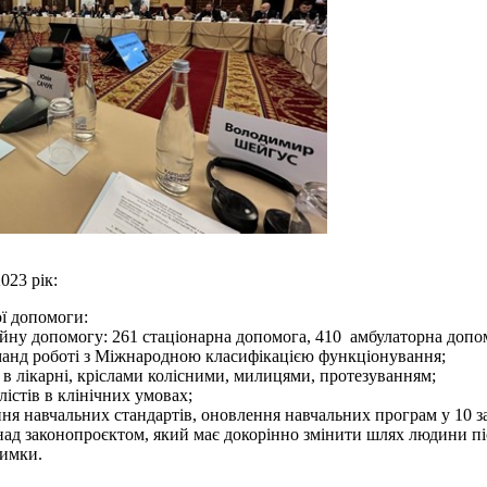
023 рік:
ої допомоги:
ційну допомогу: 261 стаціонарна допомога, 410 амбулаторна допо
манд роботі з Міжнародною класифікацією функціонування;
 в лікарні, кріслами колісними, милицями, протезуванням;
лістів в клінічних умовах;
рення навчальних стандартів, оновлення навчальних програм у 10 з
над законопроєктом, який має докорінно змінити шлях людини пі
римки.