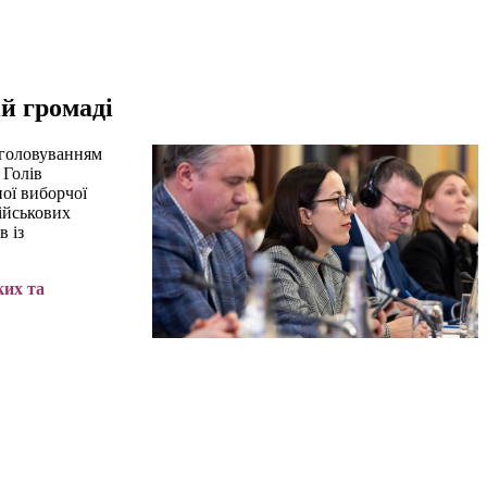
ій громаді
д головуванням
 Голів
ної виборчої
ійськових
в із
ких та