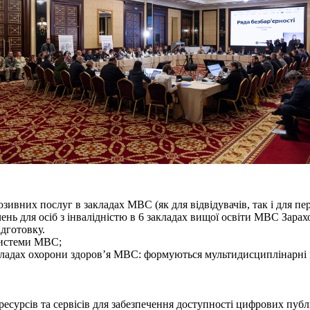
вних послуг в закладах МВС (як для відвідувачів, так і для пе
ень для осіб з інвалідністю в 6 закладах вищої освіти МВС Зарах
ідготовку.
системи МВС;
акладах охорони здоров’я МВС: формуються мультидисциплінарні к
сурсів та сервісів для забезпечення доступності цифрових публ