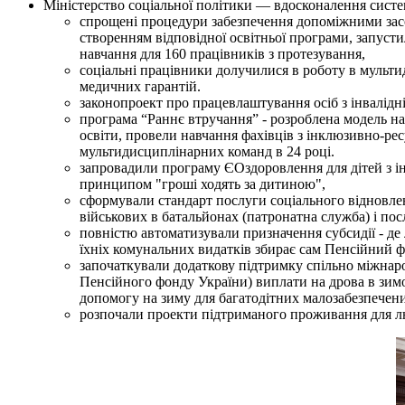
Міністерство соціальної політики — вдосконалення системи
спрощені процедури забезпечення допоміжними засоба
створенням відповідної освітньої програми, запусти
навчання для 160 працівників з протезування,
соціальні працівники долучилися в роботу в мульти
медичних гарантій.
законопроект про працевлаштування осіб з інвалід
програма “Раннє втручання” - розроблена модель над
освіти, провели навчання фахівців з інклюзивно-рес
мультидисциплінарних команд в 24 році.
запровадили програму ЄОздоровлення для дітей з інв
принципом "гроші ходять за дитиною",
сформували стандарт послуги соціального відновлен
військових в батальйонах (патронатна служба) і пос
повністю автоматизували призначення субсидії - де 
їхніх комунальних видатків збирає сам Пенсiйний 
започаткували додаткову підтримку спільно міжнаро
Пенсійного фонду України) виплати на дрова в зим
допомогу на зиму для багатодітних малозабезпечени
розпочали проекти підтриманого проживання для люд