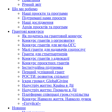
Річний звіт
Що ми робимо
Наші проєкти та програми
Підтримані нами проєкти
Наші дослідження
Архів проєктів та програм
Грантові конкурси
Як податись на грантовий конкурс
Конкурс грантів з оргрозвитку
Конкурс грантів для медіа-ОГС
Малі гранти для надавачів соцпослуг
Гранти для стратпартнерів
Конкурс грантів з адвокації
Конкурс проєктних грантів
Інституційна підтримка
Перший успішний грант
РОСТИ: розвиток спільнот
Іскри громад: GlobalGiving
Назустріч життю: Країна в Дії
Назустріч життю: Громади в Дії
Платформи співпраці гром.суспільства
Конкурс Навколо життя. Навколо думок
«Готуйся!»
Новини