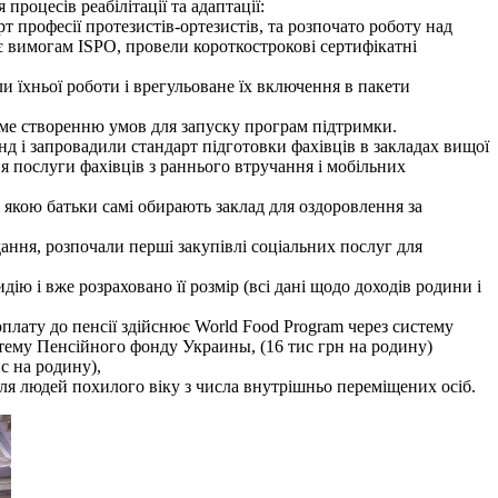
роцесів реабілітації та адаптації:
 професії протезистів-ортезистів, та розпочато роботу над
дає вимогам ISPO, провели короткострокові сертифікатні
 їхньої роботи і врегульоване їх включення в пакети
тиме створенню умов для запуску програм підтримки.
нд і запровадили стандарт підготовки фахівців в закладах вищої
ня послуги фахівців з раннього втручання і мобільних
а якою батьки самі обирають заклад для оздоровлення за
ання, розпочали перші закупівлі соціальних послуг для
ю і вже розраховано її розмір (всі дані щодо доходів родини і
лату до пенсії здійснює World Food Program через систему
стему Пенсiйного фонду Украины, (16 тис грн на родину)
с на родину),
ля людей похилого віку з числа внутрішньо переміщених осіб.