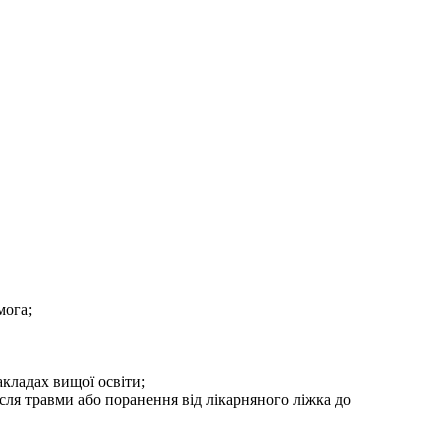
мога;
акладах вищої освіти;
сля травми або поранення від лікарняного ліжка до