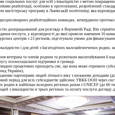
 соціальних послуг для осіб з інвалідністю з метою покращення п
ми реабілітації, особливо в протезуванні, розроблений стандарт
ли магістерську програму в Львівській політехніці, яка відпові
дисциплінарних реабілітаційних командах, затверджено протоколи
ністю доопрацьований для розгляду в Верховній Раді. Він сприя
ання послуги, у відповідності до якої провели навчання 16 кома
урсних центрів з 23 регіонів, підготували умови для фінансуван
алідністю і для дітей з багатодітних малозабезпечених родин, з
ня ветерана та членів родини та розпочали масштабування її над
лугу психосоціальної підтримки в громаді.
людині проактивно приходить смс, що вона може отримати субсиді
фонд України),
дними партнерами людей літнього віку з низькими доходами (доп
овий період для всіх субсидіантів здійснює УВКБ ООН через си
х родин в найбільш холодних регіонах разом з UNICEF (до 60 ти
ей з інвалідністю в трьох регіонах та оплату послуги догляду д