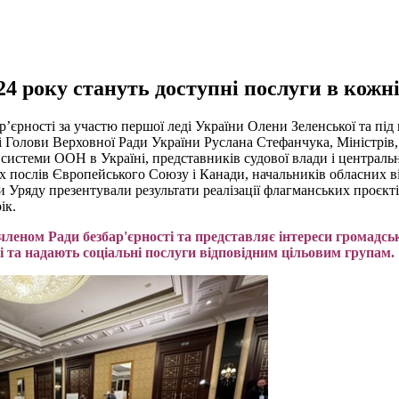
24 року стануть доступні послуги в кожн
ар’єрності за участю першої леді України Олени Зеленської та пі
 Голови Верховної Ради України Руслана Стефанчука, Міністрів,
 системи ООН в Україні, представників судової влади і централь
х послів Європейського Союзу і Канади, начальників обласних в
и Уряду презентували результати реалізації флагманських проєкті
ік.
 членом Ради
безб
ар'єрності
та представляє інтереси громадсь
ті та надають соціальні послуги відповідним цільовим групам.