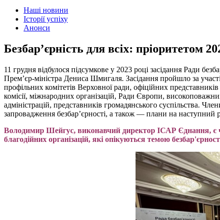
Наші новини
Історії успіху
Анонси
Безбар’єрність для всіх: пріоритетом 20
11 грудня відбулося підсумкове у 2023 році засідання Ради безб
Прем’єр-міністра Дениса Шмигаля. Засідання пройшло за участі
профільних комітетів Верховної ради, офіційних представників
комісії, міжнародних організацій, Ради Європи, високоповажни
адміністрацій, представників громадянського суспільства. Член
запровадження безбар’єрності, а також — плани на наступний р
Володимир Шейгус, виконавчий директор ІСАР Єднання, є
благодійних організацій, які опікуються темою безбар'єрнос