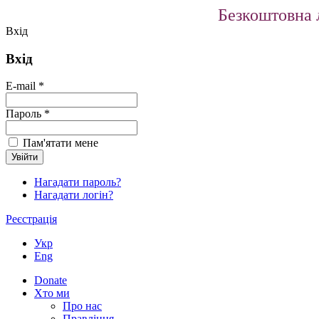
Безкоштовна л
Вхід
Вхід
E-mail *
Пароль *
Пам'ятати мене
Нагадати пароль?
Нагадати логін?
Реєстрація
Укр
Eng
Donate
Хто ми
Про нас
Правління