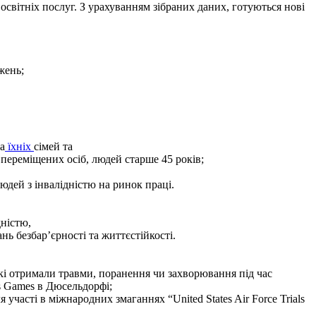
вітніх послуг. З урахуванням зібраних даних, готуються нові
жень;
а
їхніх
сімей та
переміщених осіб, людей старше 45 років;
юдей з інвалідністю на ринок праці.
дністю,
нь безбар’єрності та життєстійкості.
 які отримали травми, поранення чи захворювання під час
s Games в Дюсельдорфі;
участі в міжнародних змаганнях “United States Air Force Trials