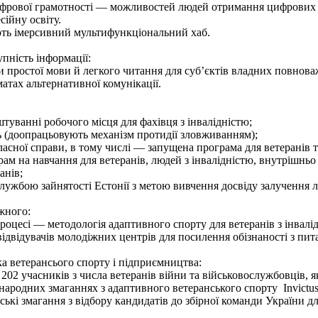
ифрової грамотності — можливостей людей отримання цифрових ос
сійну освіту.
ають імерсивний мультифункціональний хаб.
пність інформації:
и простої мови й легкого читання для суб’єктів владних повнова
атах альтернативної комунікації.
уванні робочого місця для фахівця з інвалідністю;
ь (доопрацьовують механізм протидії зловживанням);
ласної справи, в тому числі — запущена програма для ветеранів т
м на навчання для ветеранів, людей з інвалідністю, внутрішньо 
анів;
службою зайнятості Естонії з метою вивчення досвіду залучення л
жного:
роцесі — методологія адаптивного спорту для ветеранів з інвалі
ідвідувачів молодіжних центрів для посилення обізнаності з пита
ка ветерансього спорту і підприємництва:
я 202 учасників з числа ветеранів війни та військовослужбовців,
жнародних змаганнях з адаптивного ветеранського спорту Invictu
кі змагання з відбору кандидатів до збірної команди України для 