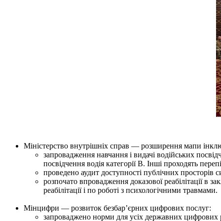
Міністерство внутрішніх справ — розширення мапи інклюзи
запровадження навчання і видачі водійських посвідч
посвідчення водія категорії В. Інші проходять переп
проведено аудит доступності публічних просторів 
розпочато впровадження доказової реабілітації в з
реабілітації і по роботі з психологічними травмами.
Мінцифри — розвиток безбар’єрних цифрових послуг:
запроваджено норми для усіх державних цифрових ре