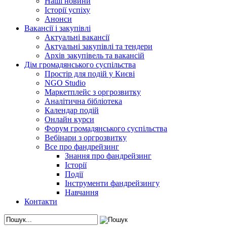
Наші новини
Історії успіху
Анонси
Вакансії і закупівлі
Актуальні вакансії
Актуальні закупівлі та тендери
Архів закупівель та вакансій
Дім громадянського суспільства
Простір для подій у Києві
NGO Studio
Маркетплейс з оргрозвитку
Аналітична бібліотека
Календар подій
Онлайн курси
Форум громадянського суспільства
Вебінари з оргрозвитку
Все про фандрейзинг
Знання про фандрейзинг
Історії
Події
Інструменти фандрейзингу
Навчання
Контакти