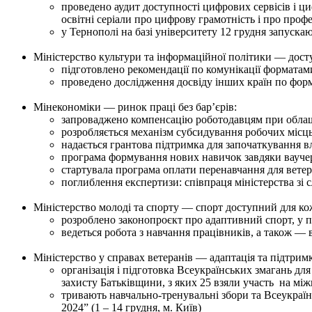
проведено аудит доступності цифрових сервісів і ц
освітні серіали про цифрову грамотність і про профе
у Тернополі на базі університету 12 грудня запуск
Міністерство культури та інформаційної політики — досту
підготовлено рекомендації по комунікації форматам
проведено дослідження досвіду інших країн по форм
Мінекономіки — ринок праці без бар’єрів:
запроваджено компенсацію роботодавцям при облашт
розробляється механізм субсидування робочих місц
надається грантова підтримка для започаткування в
програма формування нових навичок завдяки ваучера
стартувала програма оплати перенавчання для ветер
поглиблення експертизи: співпраця міністерства зі 
Міністерство молоді та спорту — спорт доступний для ко
розроблено законопроєкт про адаптивний спорт, у п
ведеться робота з навчання працівників, а також — в
Міністерство у справах ветеранів — адаптація та підтрим
організація і підготовка Всеукраїнських змагань дл
захисту Батьківщини, з яких 25 взяли участь на мі
тривають навчально-тренувальні збори та Всеукраїнсь
2024” (1 – 14 грудня, м. Київ)