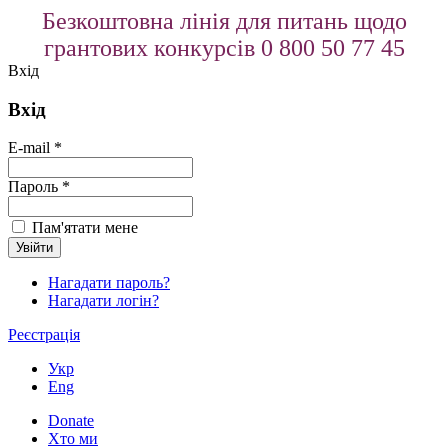
Безкоштовна лінія для питань щодо
грантових конкурсів 0 800 50 77 45
Вхід
Вхід
E-mail *
Пароль *
Пам'ятати мене
Нагадати пароль?
Нагадати логін?
Реєстрація
Укр
Eng
Donate
Хто ми