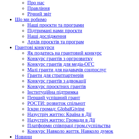
Про нас
Правління
Річний звіт
Що ми робимо
Наші проєкти та програми
Підтримані нами проєкти
Наші дослідження
Архів проєктів та програм
Грантові конкурси
Як податись на грантовий конкурс
Конкурс грантів з оргрозвитку
Конкурс грантів для медіа-ОГС
Малі гранти для надавачів соцпослуг
Гранти для стратпартнерів
Конкурс грантів з адвокації
Конкурс проєктних грантів
Інституційна підтримка
Перший успішний грант
РОСТИ: розвиток спільнот
Іскри громад: GlobalGiving
Назустріч життю: Країна в Дії
Назустріч життю: Громади в Дії
Платформи співпраці гром.суспільства
Конкурс Навколо життя. Навколо думок
Новини