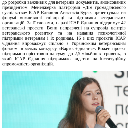
до розробки важливих для ветеранів документів, анонсованих
президентом. Менеджерка платформи «Дім громадянського
суспільства» ІСАР Єднання Анастасія Буряк презентувала на
форумі можливості співпраці та підтримки ветеранських
організацій. За її словами, наразі ІСАР Єднання підтримує 42
ветеранські проєкти. Вони направлені на супровід центрів
ветеранського розвитку та на надання психологічної
підтримки ветеранам і їх родинам. 16 з цих проєктів ІСАР
Єднання впроваджує спільно з Українським ветеранським
фондом в межах конкурсу «Варто: Єднання». Кожен проект
підтримано орієнтовно на суму до 2,5 мільйонів гривень, з
який ІСАР Єднання підтримало видатки на інституційну
спроможність організацій.