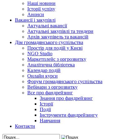
Наші новини
Історії успіху
Анонси
Вакансії і закупівлі
Актуальні вакансії
Актуальні закупівлі та тендери
Архів закупівель та вакансій
Дім громадянського суспільства
Простір для подій у Києві
NGO Studio
Маркетплейс з оргрозвитку
Аналітична бібліотека
Календар подій
Онлайн курси
Форум громадянського суспільства
Вебінари з оргрозвитку
Все про фандрейзинг
Знання про фандрейзинг
Історії
Події
Інструменти фандрейзингу
Навчання
Контакти