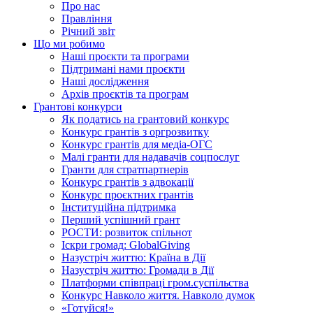
Про нас
Правління
Річний звіт
Що ми робимо
Наші проєкти та програми
Підтримані нами проєкти
Наші дослідження
Архів проєктів та програм
Грантові конкурси
Як податись на грантовий конкурс
Конкурс грантів з оргрозвитку
Конкурс грантів для медіа-ОГС
Малі гранти для надавачів соцпослуг
Гранти для стратпартнерів
Конкурс грантів з адвокації
Конкурс проєктних грантів
Інституційна підтримка
Перший успішний грант
РОСТИ: розвиток спільнот
Іскри громад: GlobalGiving
Назустріч життю: Країна в Дії
Назустріч життю: Громади в Дії
Платформи співпраці гром.суспільства
Конкурс Навколо життя. Навколо думок
«Готуйся!»