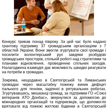
Конкурс тривав понад півроку. За цей час було надано
грантову підтримку 37 громадським організаціям з 7
областей України. Вони змогли згуртувати свої громади і
посилити волонтерський рух завдяки розбудові
громадських просторів, спільній роботі над стратегіями та
планами відновлення, проведенню спільних заходів.
Налагоджена взамодія дає можливість швидко реагувати
на потреби в громадах.
Зокрема, нещодавно в Святогірській та Лиманських
громадах через масштабну пожежу виник дефіцит
пального для техніки, задіяної в рятувальних роботах.
Згуртувавшись, мешканці громад, за підтримки ГО «Союз
ветеранів АТО Донбас», звернулися за допомогою до
міжнародних організацій та підприємців, що допомогло
врятувати від пожежі житлові будинки в Святогірській