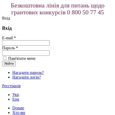
Безкоштовна лінія для питань щодо
грантових конкурсів 0 800 50 77 45
Вхід
Вхід
E-mail *
Пароль *
Пам'ятати мене
Нагадати пароль?
Нагадати логін?
Реєстрація
Укр
Eng
Donate
Хто ми