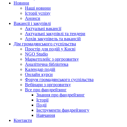
Новини
Наші новини
Історії успіху
Анонси
Вакансії і закупівлі
Актуальні вакансії
Актуальні закупівлі та тендери
Архів закупівель та вакансій
Дім громадянського суспільства
Простір для подій у Києві
NGO Studio
Маркетплейс з оргрозвитку
Аналітична бібліотека
Календар подій
Онлайн курси
Форум громадянського суспільства
Вебінари з оргрозвитку
Все про фандрейзинг
Знання про фандрейзинг
Історії
Події
Інструменти фандрейзингу
Навчання
Контакти