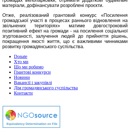
громадах велопарковки, отримати додаткові будівельні
матеріали, дофінансувати розроблені проєкти.
Отже, реалізований грантовий конкурс «Посилення
громадської участі в процесах раннього відновлення на
звільнених територіях» матиме довгостроковий
позитивний ефект на громади - на посилення соціальної
згуртованості, залучення людей до прийняття рішень,
покращення якості життя, що є важливими чинниками
розвитку громадянського суспільства.
Donate
Хто ми
Що ми робимо
Грантові конкурси
Новини
Вакансії і закупівлі
Дім громадянського суспільства
Контакти