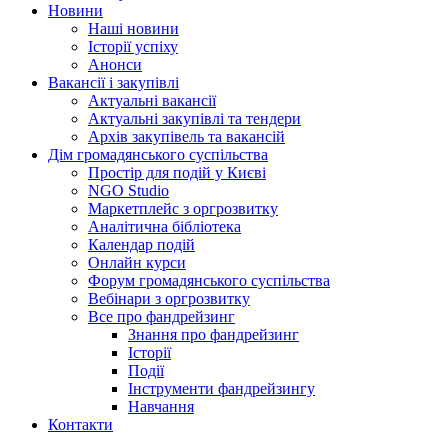
Новини
Наші новини
Історії успіху
Анонси
Вакансії і закупівлі
Актуальні вакансії
Актуальні закупівлі та тендери
Архів закупівель та вакансій
Дім громадянського суспільства
Простір для подій у Києві
NGO Studio
Маркетплейс з оргрозвитку
Аналітична бібліотека
Календар подій
Онлайн курси
Форум громадянського суспільства
Вебінари з оргрозвитку
Все про фандрейзинг
Знання про фандрейзинг
Історії
Події
Інструменти фандрейзингу
Навчання
Контакти