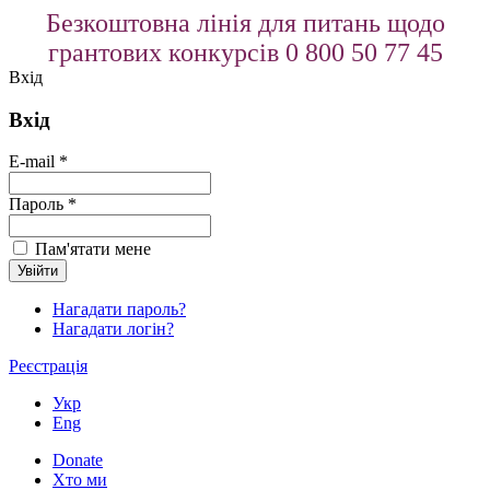
Безкоштовна лінія для питань щодо
грантових конкурсів 0 800 50 77 45
Вхід
Вхід
E-mail *
Пароль *
Пам'ятати мене
Нагадати пароль?
Нагадати логін?
Реєстрація
Укр
Eng
Donate
Хто ми