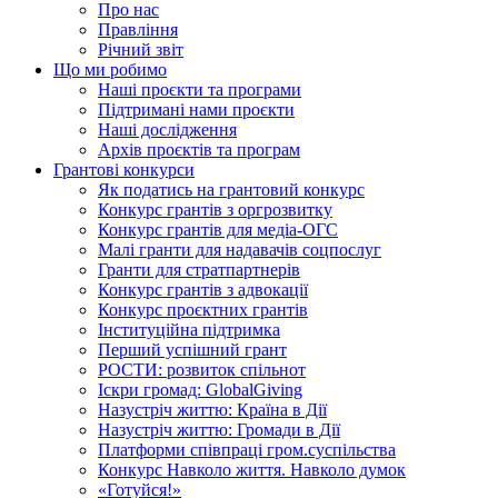
Про нас
Правління
Річний звіт
Що ми робимо
Наші проєкти та програми
Підтримані нами проєкти
Наші дослідження
Архів проєктів та програм
Грантові конкурси
Як податись на грантовий конкурс
Конкурс грантів з оргрозвитку
Конкурс грантів для медіа-ОГС
Малі гранти для надавачів соцпослуг
Гранти для стратпартнерів
Конкурс грантів з адвокації
Конкурс проєктних грантів
Інституційна підтримка
Перший успішний грант
РОСТИ: розвиток спільнот
Іскри громад: GlobalGiving
Назустріч життю: Країна в Дії
Назустріч життю: Громади в Дії
Платформи співпраці гром.суспільства
Конкурс Навколо життя. Навколо думок
«Готуйся!»