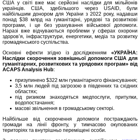
США у світі вже має серйозні наслідки для мільйонів
українців. США, здебільшого через USAID, були
найбільшим донором для України з 2022 року, надавши
понад $38 млрд на гуманітарні, урядові та розвиткові
програми, і це без урахування військової допомоги.
Наразі вже відчуваються проблеми у сферах охорони
здоров’я, інфраструктури, енергетики, медіа та розвитку
громадянського суспільства.
Основні ефекти згідно із дослідженням
«УКРАЇНА:
Наслідки скорочення зовнішньої допомоги США для
гуманітарних, розвиткових та урядових програм» від
ACAPS Analysis Hub
:
призупинено $322 млн гуманітарного фінансування;
3,5 млн людей під загрозою в південних та східних
областях;
під ризиком знаходяться медпослуги, притулки,
водопостачання;
масові звільнення в громадському секторі.
Найбільше від скорочення допомоги постраждають
громади на лінії фронту, у тимчасово окупованих
територіях та внутрішньо переміщені особи.