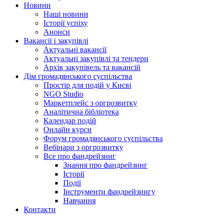
Новини
Наші новини
Історії успіху
Анонси
Вакансії і закупівлі
Актуальні вакансії
Актуальні закупівлі та тендери
Архів закупівель та вакансій
Дім громадянського суспільства
Простір для подій у Києві
NGO Studio
Маркетплейс з оргрозвитку
Аналітична бібліотека
Календар подій
Онлайн курси
Форум громадянського суспільства
Вебінари з оргрозвитку
Все про фандрейзинг
Знання про фандрейзинг
Історії
Події
Інструменти фандрейзингу
Навчання
Контакти