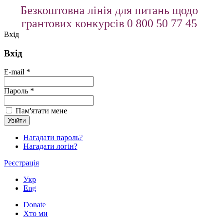
Безкоштовна лінія для питань щодо
грантових конкурсів 0 800 50 77 45
Вхід
Вхід
E-mail *
Пароль *
Пам'ятати мене
Нагадати пароль?
Нагадати логін?
Реєстрація
Укр
Eng
Donate
Хто ми