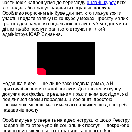
частиною? Запрошуємо до перегляду
онлайн-курсу
всіх,
хто надає або планує надавати соціальні послуги.
Особливо корисним він буде для тих, хто планує взяти
участь і подати заявку на конкурс у межах Проєкту малих
грантів для надання соціальних послуг сім’ям з дітьми та
дітям та/або послуги раннього втручання, який
адмініструє ІСАР Єднання.
Родзинка відео — не лише законодавча рамка, а й
практичні аспекти кожної послуги. До створення курсу
долучилися фахівці з реальним практичним досвідом
,
які
поділилися своїми порадами. Відео зняті простою і
зрозумілою мовою, максимально наближеною до потреб
надавачів послуг.
Особливу увагу зверніть на відеоінструкцію щодо Реєстру
надавачів та отримувачів соціальних послуг — покроково
пояснюємо, як до нього потрапити та що потрібно