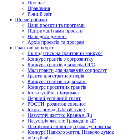
Про нас
Правління
Річний звіт
Що ми робимо
Наші проєкти та програми
Підтримані нами проєкти
Наші дослідження
Архів проєктів та програм
Грантові конкурси
Як податись на грантовий конкурс
Конкурс грантів з оргрозвитку
Конкурс грантів для медіа-ОГС
Малі гранти для надавачів соцпослуг
Гранти для стратпартнерів
Конкурс грантів з адвокації
Конкурс проєктних грантів
Інституційна підтримка
Перший успішний грант
РОСТИ: розвиток спільнот
Іскри громад: GlobalGiving
Назустріч життю: Країна в Дії
Назустріч життю: Громади в Дії
Платформи співпраці гром.суспільства
Конкурс Навколо життя. Навколо думок
«Готуйся!»