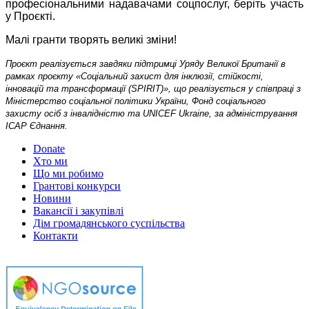
професіональними надавачами соцпослуг, беріть участь
у Проєкті.
Малі гранти творять великі зміни!
Проєкт реалізується завдяки підтримці Уряду Великої Британії в
рамках проєкту «Соціальний захист для інклюзії, стійкості,
інновацій та трансформації (SPIRIT)», що реалізується у співпраці з
Міністерство соціальної політики України, Фонд соціального
захисту осіб з інвалідністю та UNICEF Ukraine, за адміністрування
ІСАР Єднання.
Donate
Хто ми
Що ми робимо
Грантові конкурси
Новини
Вакансії і закупівлі
Дім громадянського суспільства
Контакти