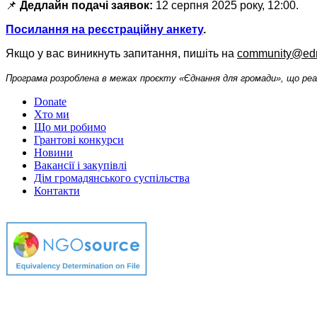
📌
Дедлайн подачі заявок:
12 серпня 2025 року, 12:00.
Посилання на реєстраційну анкету
.
Якщо у вас виникнуть запитання, пишіть на
community@edn
Програма розроблена в межах проєкту «Єднання для громади», що ре
Donate
Хто ми
Що ми робимо
Грантові конкурси
Новини
Вакансії і закупівлі
Дім громадянського суспільства
Контакти