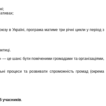
ні;
іативах;
у в Україні, програма матиме три річні цикли у період з
ктиці.
» — це шанс бути поміченими громадами та організаціями,
льні процеси та розвивати спроможність громад (окрема
5 учасників
.