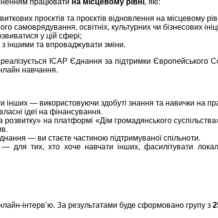
агненням працювати
на місцевому рівні
, які:
виткових проєктів та проєктів відновлення на місцевому рів
го самоврядування, освітніх, культурних чи бізнесових ініц
звиватися у цій сфері;
и з іншими та впроваджувати зміни.
еалізується ІСАР Єднання за підтримки Європейського Союз
онлайн навчання.
и інших — використовуючи здобуті знання та навички на пра
ласні ідеї на фінансування.
та розвитку» на платформі «Дім громадянського суспільства
ив.
днання — ви стаєте частиною підтримуваної спільноти.
) — для тих, хто хоче навчати інших, фасилітувати лока
онлайн-інтерв’ю. За результатами буде сформовано групу з
2