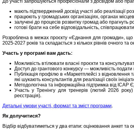
До участі запрошуються професіонали з досвідом або пр
мають підтверджений досвід участі або реалізації роз
працюють у громадських організаціях, органах місцево
залучені до процесів розвитку громад або прагнуть ро
готові брати на себе відповідальність, співпрацюват
Розроблена в межах проєкту «Єднання для громади», що р
2025-2027 років та складається з кількох рівнів очного та 
Участь у програмі вам дасть:
Можливість втілювати власні проєкти та консультуват
Доступ до грантового конкурсу — можливість подати в
Публікація профілю в «Маркетплейсі з відновлення 
які шукають консультантів для реалізації своїх ініціат
Методологічна та інформаційна підтримка від ІСАР Є
Участь у Тренінгу для тренерів (лютий 2026 року
реєстрація).
Детальні умови участі, формат та зміст програми
.
Як долучитися?
Відбір відбуватиметься у два етапи: оцінювання анкет та 