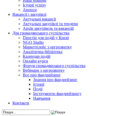
Наші новини
Історії успіху
Анонси
Вакансії і закупівлі
Актуальні вакансії
Актуальні закупівлі та тендери
Архів закупівель та вакансій
Дім громадянського суспільства
Простір для подій у Києві
NGO Studio
Маркетплейс з оргрозвитку
Аналітична бібліотека
Календар подій
Онлайн курси
Форум громадянського суспільства
Вебінари з оргрозвитку
Все про фандрейзинг
Знання про фандрейзинг
Історії
Події
Інструменти фандрейзингу
Навчання
Контакти