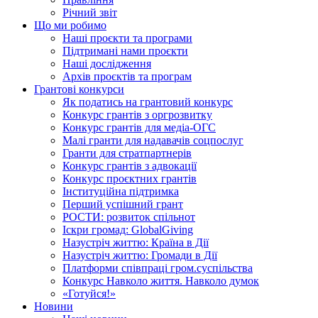
Річний звіт
Що ми робимо
Наші проєкти та програми
Підтримані нами проєкти
Наші дослідження
Архів проєктів та програм
Грантові конкурси
Як податись на грантовий конкурс
Конкурс грантів з оргрозвитку
Конкурс грантів для медіа-ОГС
Малі гранти для надавачів соцпослуг
Гранти для стратпартнерів
Конкурс грантів з адвокації
Конкурс проєктних грантів
Інституційна підтримка
Перший успішний грант
РОСТИ: розвиток спільнот
Іскри громад: GlobalGiving
Назустріч життю: Країна в Дії
Назустріч життю: Громади в Дії
Платформи співпраці гром.суспільства
Конкурс Навколо життя. Навколо думок
«Готуйся!»
Новини