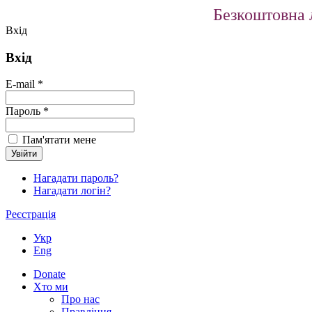
Безкоштовна л
Вхід
Вхід
E-mail *
Пароль *
Пам'ятати мене
Нагадати пароль?
Нагадати логін?
Реєстрація
Укр
Eng
Donate
Хто ми
Про нас
Правління