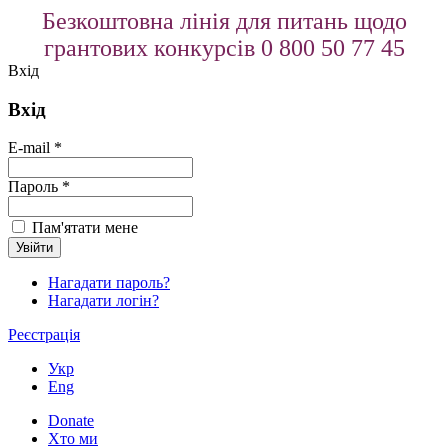
Безкоштовна лінія для питань щодо
грантових конкурсів 0 800 50 77 45
Вхід
Вхід
E-mail *
Пароль *
Пам'ятати мене
Нагадати пароль?
Нагадати логін?
Реєстрація
Укр
Eng
Donate
Хто ми