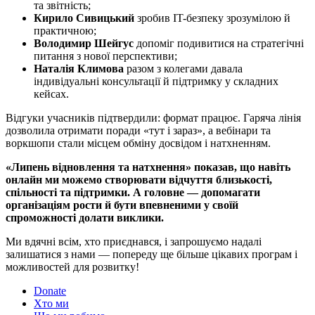
та звітність;
Кирило Сивицький
зробив IT-безпеку зрозумілою й
практичною;
Володимир Шейгус
допоміг подивитися на стратегічні
питання з нової перспективи;
Наталія Климова
разом з колегами давала
індивідуальні консультації й підтримку у складних
кейсах.
Відгуки учасників підтвердили: формат працює. Гаряча лінія
дозволила отримати поради «тут і зараз», а вебінари та
воркшопи стали місцем обміну досвідом і натхненням.
«Липень відновлення та натхнення» показав, що навіть
онлайн ми можемо створювати відчуття близькості,
спільності та підтримки. А головне — допомагати
організаціям рости й бути впевненими у своїй
спроможності долати виклики.
Ми вдячні всім, хто приєднався, і запрошуємо надалі
залишатися з нами — попереду ще більше цікавих програм і
можливостей для розвитку!
Donate
Хто ми