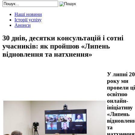
Наші новини
Історії успіху
Анонси
30 днів, десятки консультацій і сотні
учасників: як пройшов «Липень
відновлення та натхнення»
У липні 2
року ми
провели ц
освітню
онлайн-
ініціативу
«Липень
відновлен
та
натхнення