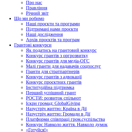
Про нас
Правління
Річний звіт
Що ми робимо
Наші проєкти та програми
Підтримані нами проєкти
Наші дослідження
Архів проєктів та програм
Грантові конкурси
Як податись на грантовий конкурс
Конкурс грантів з оргрозвитку
Конкурс грантів для медіа-ОГС
Малі гранти для надавачів соцпослуг
Гранти для стратпартнерів
Конкурс грантів з адвокації
Конкурс проєктних грантів
Інституційна підтримка
Перший успішний грант
РОСТИ: розвиток спільнот
Іскри громад: GlobalGiving
Назустріч життю: Країна в Дії
Назустріч життю: Громади в Дії
Платформи співпраці гром.суспільства
Конкурс Навколо життя. Навколо думок
«Готуйся!»