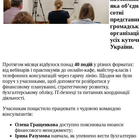
яка об’єд
сотні
представн
громадськ
організаці
усіх куточ
України.
Протягом місяця відбулося понад
40 подій
у різних форматах:
від вебінарів і практикумів до онлайн-кафе, майстер-класів і
телефонних консультацій через гарячу лінію. Щодня ми були
поруч з учасниками, щоб допомогти розібратися у
фінансовому плануванні, стратегічному розвитку,
бухгалтерському обліку, IT-безпеці та питаннях координації
діяльності.
Учасникам пощастило працювати з чудовою командою
консультантів:
Олена Гращенкова
доступно пояснювала нюанси
фінансового менеджменту;
Ірина Разумова
навчала, як упевнено вести бухгалтерію