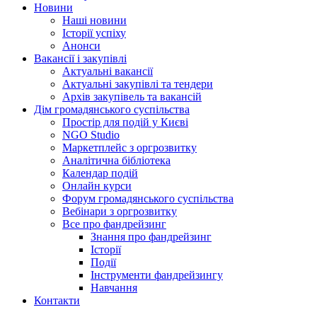
Новини
Наші новини
Історії успіху
Анонси
Вакансії і закупівлі
Актуальні вакансії
Актуальні закупівлі та тендери
Архів закупівель та вакансій
Дім громадянського суспільства
Простір для подій у Києві
NGO Studio
Маркетплейс з оргрозвитку
Аналітична бібліотека
Календар подій
Онлайн курси
Форум громадянського суспільства
Вебінари з оргрозвитку
Все про фандрейзинг
Знання про фандрейзинг
Історії
Події
Інструменти фандрейзингу
Навчання
Контакти