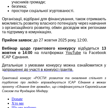
учасників громади;
безпека;
простори соціальної згуртованості.
Організації, відібрані для фінансування, також отримають
можливість розвитку власного потенціалу через навчання
з організаційного розвитку, обмін досвідом між регіонами
та підтримку в комунікаціях.
Прийом заявок:
до 27 жовтня 2025 року, 12:00.
Вебінар щодо грантового конкурсу
відбудеться
13
жовтня о 14:00
на платформах
YouTube
та Facebook
ІСАР Єднання.
Детальніше з умовами конкурсу можна ознайомитися у
з
апрошенні до участі в конкурсі грантів.
Грантовий конкурс «РОСТИ: розвиток та оновлення спільнот з
турботою про людей» впроваджується ІСАР Єднання в межах
проєкту «Єднання для громади», що співфінансується Європейським
Союзом та Фундацією Міндеру.
Donate
Хто ми
Що ми робимо