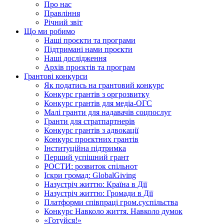
Про нас
Правління
Річний звіт
Що ми робимо
Наші проєкти та програми
Підтримані нами проєкти
Наші дослідження
Архів проєктів та програм
Грантові конкурси
Як податись на грантовий конкурс
Конкурс грантів з оргрозвитку
Конкурс грантів для медіа-ОГС
Малі гранти для надавачів соцпослуг
Гранти для стратпартнерів
Конкурс грантів з адвокації
Конкурс проєктних грантів
Інституційна підтримка
Перший успішний грант
РОСТИ: розвиток спільнот
Іскри громад: GlobalGiving
Назустріч життю: Країна в Дії
Назустріч життю: Громади в Дії
Платформи співпраці гром.суспільства
Конкурс Навколо життя. Навколо думок
«Готуйся!»