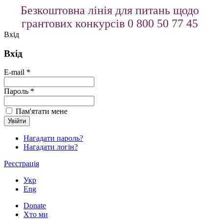
Безкоштовна лінія для питань щодо
грантових конкурсів 0 800 50 77 45
Вхід
Вхід
E-mail *
Пароль *
Пам'ятати мене
Нагадати пароль?
Нагадати логін?
Реєстрація
Укр
Eng
Donate
Хто ми