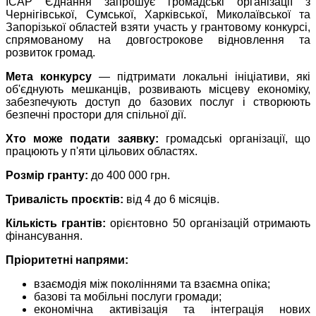
ІСАР Єднання запрошує громадські організації з
Чернігівської, Сумської, Харківської, Миколаївської та
Запорізької областей взяти участь у грантовому конкурсі,
спрямованому на довгострокове відновлення та
розвиток громад.
Мета конкурсу
— підтримати локальні ініціативи, які
об'єднують мешканців, розвивають місцеву економіку,
забезпечують доступ до базових послуг і створюють
безпечні простори для спільної дії.
Хто може подати заявку:
громадські організації, що
працюють у п'яти цільових областях.
Розмір гранту:
до 400 000 грн.
Тривалість проєктів:
від 4 до 6 місяців.
Кількість грантів:
орієнтовно 50 організацій отримають
фінансування.
Пріоритетні напрями:
взаємодія між поколіннями та взаємна опіка;
базові та мобільні послуги громади;
економічна активізація та інтеграція нових