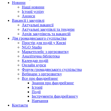
Новини
Наші новини
Історії успіху
Анонси
Вакансії і закупівлі
Актуальні вакансії
Актуальні закупівлі та тендери
Архів закупівель та вакансій
Дім громадянського суспільства
Простір для подій у Києві
NGO Studio
Маркетплейс з оргрозвитку
Аналітична бібліотека
Календар подій
Онлайн курси
Форум громадянського суспільства
Вебінари з оргрозвитку
Все про фандрейзинг
Знання про фандрейзинг
Історії
Події
Інструменти фандрейзингу
Навчання
Контакти