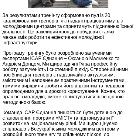
За результатами тренінгу сформовано пул із 20
кваліфікованих тренерів, які надалі працюватимуть з
молодіжними центрами та сприятимуть підсиленню їхньої
діяльності. Це важливий крок до побудови сталих
механізмів роботи та ефективної молодіжної
інфраструктури.
Програму тренінгу було розроблено залученими
експертами ІСАР Єднання − Оксаною Мальченко та
Андрієм Донцем. Ми щиро вдячні їм за професійну
роботу, залученість і системний підхід. Створений ними
посібник для тренерів є надзвичайно актуальним,
змістовним і наповненим практичними інструментами,
тому ми вирішили зробити його відкритим та невдовзі
оприлюднимо для широкого користування. Кожен, хто
працює з молоддю, зможе користуватися цією цінною
методичною базою.
Команда ІСАР Єднання пишається бути дотичною до
становлення програми «МІСТ» та підтримувати її
розвиток на національному рівні. Ми щиро цінуємо
співпрацю з Всеукраїнським молодіжним центром у
розробці цього тренінгу та спільному підході до