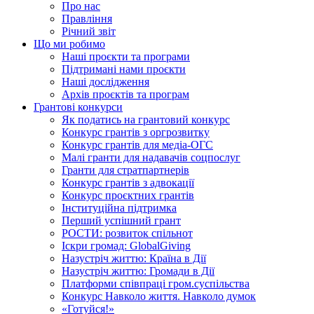
Про нас
Правління
Річний звіт
Що ми робимо
Наші проєкти та програми
Підтримані нами проєкти
Наші дослідження
Архів проєктів та програм
Грантові конкурси
Як податись на грантовий конкурс
Конкурс грантів з оргрозвитку
Конкурс грантів для медіа-ОГС
Малі гранти для надавачів соцпослуг
Гранти для стратпартнерів
Конкурс грантів з адвокації
Конкурс проєктних грантів
Інституційна підтримка
Перший успішний грант
РОСТИ: розвиток спільнот
Іскри громад: GlobalGiving
Назустріч життю: Країна в Дії
Назустріч життю: Громади в Дії
Платформи співпраці гром.суспільства
Конкурс Навколо життя. Навколо думок
«Готуйся!»