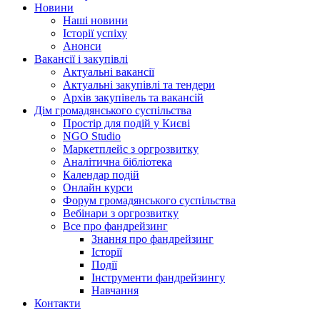
Новини
Наші новини
Історії успіху
Анонси
Вакансії і закупівлі
Актуальні вакансії
Актуальні закупівлі та тендери
Архів закупівель та вакансій
Дім громадянського суспільства
Простір для подій у Києві
NGO Studio
Маркетплейс з оргрозвитку
Аналітична бібліотека
Календар подій
Онлайн курси
Форум громадянського суспільства
Вебінари з оргрозвитку
Все про фандрейзинг
Знання про фандрейзинг
Історії
Події
Інструменти фандрейзингу
Навчання
Контакти