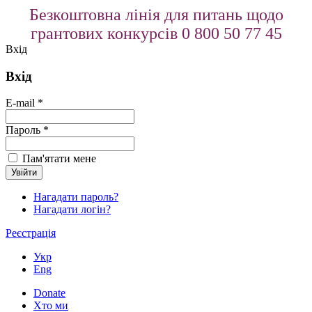
Безкоштовна лінія для питань щодо
грантових конкурсів 0 800 50 77 45
Вхід
Вхід
E-mail *
Пароль *
Пам'ятати мене
Нагадати пароль?
Нагадати логін?
Реєстрація
Укр
Eng
Donate
Хто ми