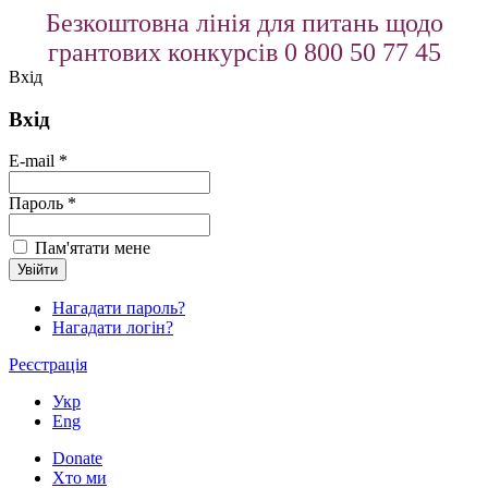
Безкоштовна лінія для питань щодо
грантових конкурсів 0 800 50 77 45
Вхід
Вхід
E-mail *
Пароль *
Пам'ятати мене
Нагадати пароль?
Нагадати логін?
Реєстрація
Укр
Eng
Donate
Хто ми