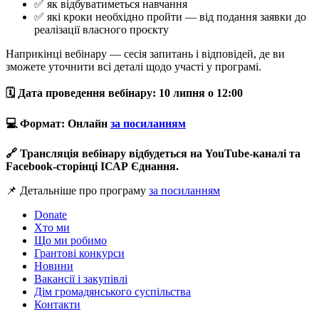
✅ як відбуватиметься навчання
✅ які кроки необхідно пройти — від подання заявки до
реалізації власного проєкту
Наприкінці вебінару — сесія запитань і відповідей, де ви
зможете уточнити всі деталі щодо участі у програмі.
🗓 Дата проведення вебінару: 10 липня о 12:00
💻 Формат: Онлайн
за посиланням
🔗 Трансляція вебінару відбудеться на YouTube-каналі та
Facebook-сторінці ІСАР Єднання.
📌 Детальніше про програму
за посиланням
Donate
Хто ми
Що ми робимо
Грантові конкурси
Новини
Вакансії і закупівлі
Дім громадянського суспільства
Контакти