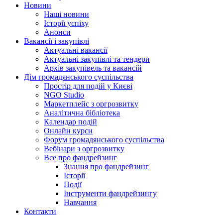
Новини
Наші новини
Історії успіху
Анонси
Вакансії і закупівлі
Актуальні вакансії
Актуальні закупівлі та тендери
Архів закупівель та вакансій
Дім громадянського суспільства
Простір для подій у Києві
NGO Studio
Маркетплейс з оргрозвитку
Аналітична бібліотека
Календар подій
Онлайн курси
Форум громадянського суспільства
Вебінари з оргрозвитку
Все про фандрейзинг
Знання про фандрейзинг
Історії
Події
Інструменти фандрейзингу
Навчання
Контакти