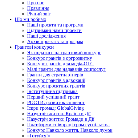
Про нас
Правління
Річний звіт
Що ми робимо
Наші проєкти та програми
Підтримані нами проєкти
Наші дослідження
Архів проєктів та програм
Грантові конкурси
Як податись на грантовий конкурс
Конкурс грантів з оргрозвитку
Конкурс грантів для медіа-ОГС
Малі гранти для надавачів соцпослуг
Гранти для стратпартнерів
Конкурс грантів з адвокації
Конкурс проєктних грантів
Інституційна підтримка
Перший успішний грант
РОСТИ: розвиток спільнот
Іскри громад: GlobalGiving
Назустріч життю: Країна в Дії
Назустріч життю: Громади в Дії
Платформи співпраці гром.суспільства
Конкурс Навколо життя. Навколо думок
«Готуйся!»