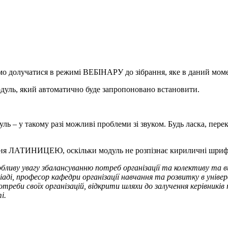
симо долучатися в режимі ВЕБІНАРУ до зібрання, яке в даний мом
одуль, який автоматично буде запропоновано встановити.
 – у такому разі можливі проблеми зі звуком. Будь ласка, перек
ння ЛАТИНИЦЕЮ, оскільки модуль не розпізнає кириличні шриф
обливу увагу збалансуванню потреб організації та колективу та
ді, професор кафедри організації навчання та розвитку в універ
еби своїх організацій, відкрити шляхи до залучення керівників 
і.