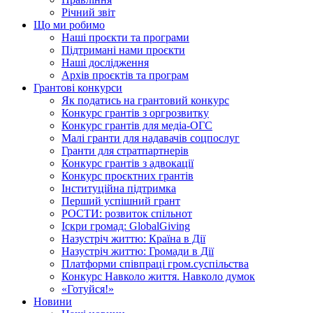
Річний звіт
Що ми робимо
Наші проєкти та програми
Підтримані нами проєкти
Наші дослідження
Архів проєктів та програм
Грантові конкурси
Як податись на грантовий конкурс
Конкурс грантів з оргрозвитку
Конкурс грантів для медіа-ОГС
Малі гранти для надавачів соцпослуг
Гранти для стратпартнерів
Конкурс грантів з адвокації
Конкурс проєктних грантів
Інституційна підтримка
Перший успішний грант
РОСТИ: розвиток спільнот
Іскри громад: GlobalGiving
Назустріч життю: Країна в Дії
Назустріч життю: Громади в Дії
Платформи співпраці гром.суспільства
Конкурс Навколо життя. Навколо думок
«Готуйся!»
Новини