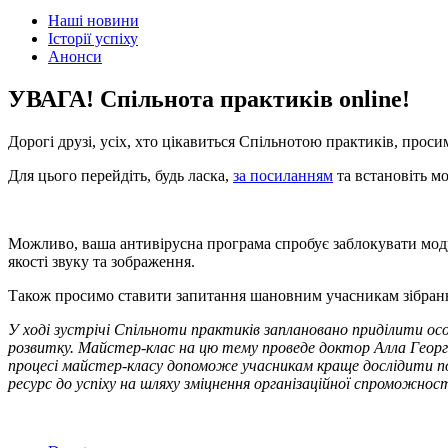
Наші новини
Історії успіху
Анонси
УВАГА! Спільнота практиків online!
Дорогі друзі, усіх, хто цікавиться Спільнотою практиків, про
Для цього перейдіть, будь ласка,
за посиланням
та встановіть м
Можливо, ваша антивірусна програма спробує заблокувати модуль
якості звуку та зображення.
Також просимо ставити запитання шановним учасникам зібра
У ході зустрічі Спільноти практиків заплановано приділити ос
розвитку. Майстер-клас на цю тему проведе доктор Алла Георгіа
процесі майстер-класу допоможе учасникам краще дослідити потр
ресурс до успіху на шляху зміцнення організаційної спроможност