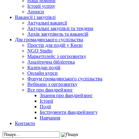
Наші новини
Історії успіху
Анонси
Вакансії і закупівлі
Актуальні вакансії
Актуальні закупівлі та тендери
Архів закупівель та вакансій
Дім громадянського суспільства
Простір для подій у Києві
NGO Studio
Маркетплейс з оргрозвитку
Аналітична бібліотека
Календар подій
Онлайн курси
Форум громадянського суспільства
Вебінари з оргрозвитку
Все про фандрейзинг
Знання про фандрейзинг
Історії
Події
Інструменти фандрейзингу
Навчання
Контакти