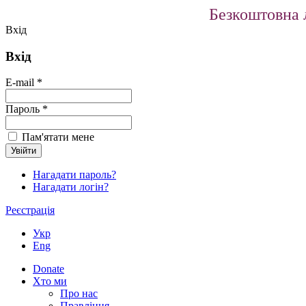
Безкоштовна л
Вхід
Вхід
E-mail *
Пароль *
Пам'ятати мене
Нагадати пароль?
Нагадати логін?
Реєстрація
Укр
Eng
Donate
Хто ми
Про нас
Правління