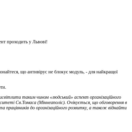
ент проходить у Львові!
онайтеся, що антивірус не блокує модуль, - для найкращої
ти.
 висвітлити таким чином «людський» аспект організаційного
ситеті Св.Томаса (Міннеаполіс). Очікується, що обговорення в
та працівників до організаційного розвитку, а також віднайти