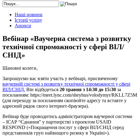
Наші новини
Історії успіху
Анонси
Вебінар «Ваучерна система з розвитку
технічної спроможності у сфері ВІЛ/
СНІД»
Шановні колеги,
Запрошуємо вас взяти участь у вебінарі, присвяченому
ваучерній системі з розвитку технічної спроможності у сфері
ВІЛ/СНІД.
Він відбудеться
20 травня з 14:30 до 15:30
за
посиланням: https://meet.lync.com/sheyhus/volodymyr/RKLL7Z5M
(для переходу за посиланням скопіюйте адресу та вставте у
адресний рядок свого інтернет-браузера).
Вебінар буде проводитись адміністратором ваучерної системи
– ІСАР “Єднання” у партнерстві з проектом USAID
RESPOND («Покращення послуг у сфері ВІЛ/СНІД серед
представників груп найвищого ризику в Україні»).