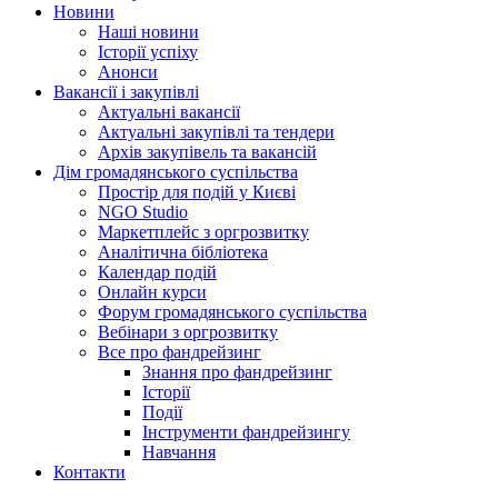
Новини
Наші новини
Історії успіху
Анонси
Вакансії і закупівлі
Актуальні вакансії
Актуальні закупівлі та тендери
Архів закупівель та вакансій
Дім громадянського суспільства
Простір для подій у Києві
NGO Studio
Маркетплейс з оргрозвитку
Аналітична бібліотека
Календар подій
Онлайн курси
Форум громадянського суспільства
Вебінари з оргрозвитку
Все про фандрейзинг
Знання про фандрейзинг
Історії
Події
Інструменти фандрейзингу
Навчання
Контакти