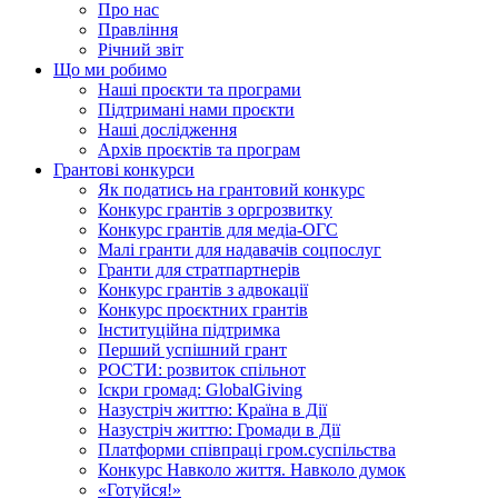
Про нас
Правління
Річний звіт
Що ми робимо
Наші проєкти та програми
Підтримані нами проєкти
Наші дослідження
Архів проєктів та програм
Грантові конкурси
Як податись на грантовий конкурс
Конкурс грантів з оргрозвитку
Конкурс грантів для медіа-ОГС
Малі гранти для надавачів соцпослуг
Гранти для стратпартнерів
Конкурс грантів з адвокації
Конкурс проєктних грантів
Інституційна підтримка
Перший успішний грант
РОСТИ: розвиток спільнот
Іскри громад: GlobalGiving
Назустріч життю: Країна в Дії
Назустріч життю: Громади в Дії
Платформи співпраці гром.суспільства
Конкурс Навколо життя. Навколо думок
«Готуйся!»