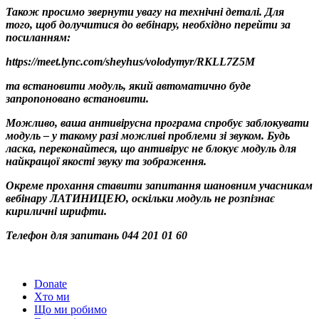
Також просимо звернути увагу на технічні деталі. Для
того, щоб долучитися до вебінару, необхідно перейти за
посиланням:
https://meet.lync.com/sheyhus/volodymyr/RKLL7Z5M
та встановити модуль, який автоматично буде
запропоновано встановити.
Можливо, ваша антивірусна програма спробує заблокувати
модуль – у такому разі можливі проблеми зі звуком. Будь
ласка, переконайтеся, що антивірус не блокує модуль для
найкращої якості звуку та зображення.
Окреме прохання ставити запитання шановним учасникам
вебінару ЛАТИНИЦЕЮ, оскільки модуль не розпізнає
кириличні шрифти.
Телефон для запитань 044 201 01 60
Donate
Хто ми
Що ми робимо