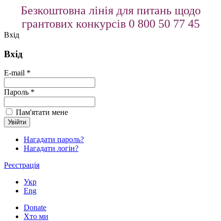
Безкоштовна лінія для питань щодо
грантових конкурсів 0 800 50 77 45
Вхід
Вхід
E-mail *
Пароль *
Пам'ятати мене
Нагадати пароль?
Нагадати логін?
Реєстрація
Укр
Eng
Donate
Хто ми