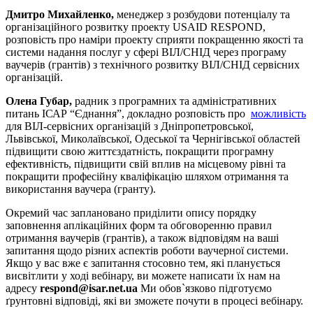
Дмитро Михайленко,
менеджер з розбудови потенціалу та
організаційного розвитку проекту USAID RESPOND,
розповість про наміри проекту сприяти покращенню якості та
системи надання послуг у сфері ВІЛ/СНІД через програму
ваучерів (грантів) з технічного розвитку ВІЛ/СНІД сервісних
організацій.
Олена Губар,
радник з програмних та адміністративних
питань ІСАР “Єднання”, докладно розповість про
можливість
для ВІЛ-сервісних організацій з Дніпропетровської,
Львівської, Миколаївської, Одеської та Чернігівської областей
підвищити свою життєздатність, покращити програмну
ефективність, підвищити свій вплив на місцевому рівні та
покращити професійну кваліфікацію шляхом отримання та
використання ваучера (гранту).
Окремий час заплановано приділити опису порядку
заповнення аплікаційних форм та обговоренню правил
отримання ваучерів (грантів), а також відповідям на ваші
запитання щодо різних аспектів роботи ваучерної системи.
Якщо у вас вже є запитання стосовно тем, які планується
висвітлити у ході вебінару, ви можете написати їх нам на
адресу
respond@isar.net.ua
Ми обов`язково підготуємо
ґрунтовні відповіді, які ви зможете почути в процесі вебінару.