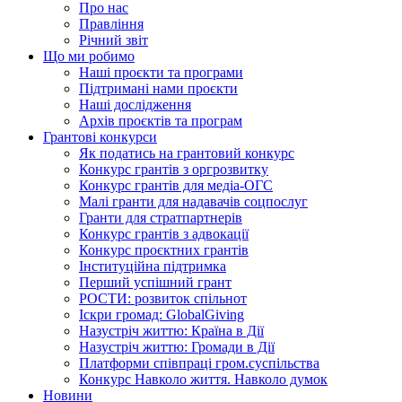
Про нас
Правління
Річний звіт
Що ми робимо
Наші проєкти та програми
Підтримані нами проєкти
Наші дослідження
Архів проєктів та програм
Грантові конкурси
Як податись на грантовий конкурс
Конкурс грантів з оргрозвитку
Конкурс грантів для медіа-ОГС
Малі гранти для надавачів соцпослуг
Гранти для стратпартнерів
Конкурс грантів з адвокації
Конкурс проєктних грантів
Інституційна підтримка
Перший успішний грант
РОСТИ: розвиток спільнот
Іскри громад: GlobalGiving
Назустріч життю: Країна в Дії
Назустріч життю: Громади в Дії
Платформи співпраці гром.суспільства
Конкурс Навколо життя. Навколо думок
Новини