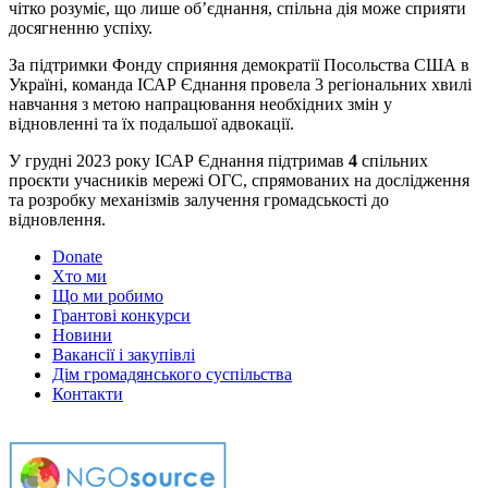
чітко розуміє, що лише об’єднання, спільна дія може сприяти
досягненню успіху.
За підтримки Фонду сприяння демократії Посольства США в
Україні, команда ІСАР Єднання провела 3 регіональних хвилі
навчання з метою напрацювання необхідних змін у
відновленні та їх подальшої адвокації.
У грудні 2023 року ІСАР Єднання підтримав
4
спільних
проєкти учасників мережі ОГС, спрямованих на дослідження
та розробку механізмів залучення громадськості до
відновлення.
Donate
Хто ми
Що ми робимо
Грантові конкурси
Новини
Вакансії і закупівлі
Дім громадянського суспільства
Контакти