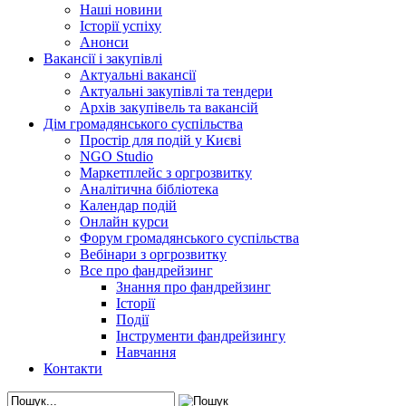
Наші новини
Історії успіху
Анонси
Вакансії і закупівлі
Актуальні вакансії
Актуальні закупівлі та тендери
Архів закупівель та вакансій
Дім громадянського суспільства
Простір для подій у Києві
NGO Studio
Маркетплейс з оргрозвитку
Аналітична бібліотека
Календар подій
Онлайн курси
Форум громадянського суспільства
Вебінари з оргрозвитку
Все про фандрейзинг
Знання про фандрейзинг
Історії
Події
Інструменти фандрейзингу
Навчання
Контакти