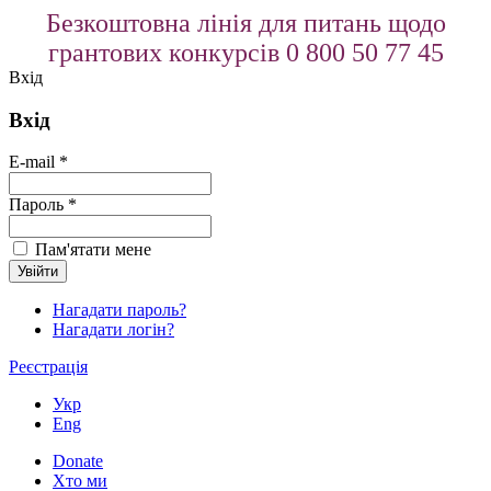
Безкоштовна лінія для питань щодо
грантових конкурсів 0 800 50 77 45
Вхід
Вхід
E-mail *
Пароль *
Пам'ятати мене
Нагадати пароль?
Нагадати логін?
Реєстрація
Укр
Eng
Donate
Хто ми