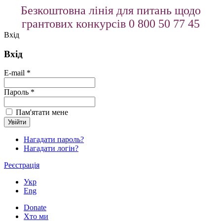
Безкоштовна лінія для питань щодо
грантових конкурсів 0 800 50 77 45
Вхід
Вхід
E-mail *
Пароль *
Пам'ятати мене
Нагадати пароль?
Нагадати логін?
Реєстрація
Укр
Eng
Donate
Хто ми