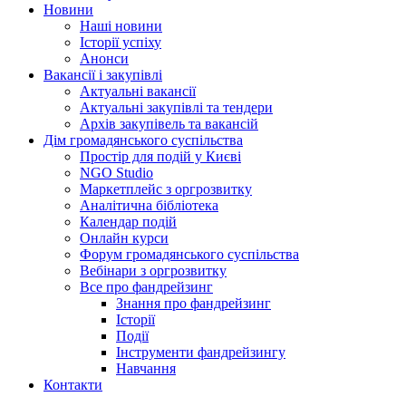
Новини
Наші новини
Історії успіху
Анонси
Вакансії і закупівлі
Актуальні вакансії
Актуальні закупівлі та тендери
Архів закупівель та вакансій
Дім громадянського суспільства
Простір для подій у Києві
NGO Studio
Маркетплейс з оргрозвитку
Аналітична бібліотека
Календар подій
Онлайн курси
Форум громадянського суспільства
Вебінари з оргрозвитку
Все про фандрейзинг
Знання про фандрейзинг
Історії
Події
Інструменти фандрейзингу
Навчання
Контакти