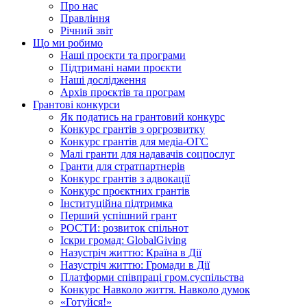
Про нас
Правління
Річний звіт
Що ми робимо
Наші проєкти та програми
Підтримані нами проєкти
Наші дослідження
Архів проєктів та програм
Грантові конкурси
Як податись на грантовий конкурс
Конкурс грантів з оргрозвитку
Конкурс грантів для медіа-ОГС
Малі гранти для надавачів соцпослуг
Гранти для стратпартнерів
Конкурс грантів з адвокації
Конкурс проєктних грантів
Інституційна підтримка
Перший успішний грант
РОСТИ: розвиток спільнот
Іскри громад: GlobalGiving
Назустріч життю: Країна в Дії
Назустріч життю: Громади в Дії
Платформи співпраці гром.суспільства
Конкурс Навколо життя. Навколо думок
«Готуйся!»