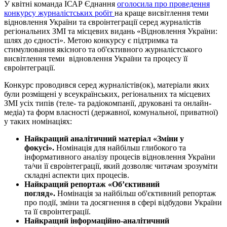
У квітні команда ІСАР Єднання
оголосила про проведення
конкурсу журналістських робіт
на краще висвітлення теми
відновлення України та євроінтеграції серед журналістів
регіональних ЗМІ та місцевих видань «Відновлення України:
шлях до єдності». Метою конкурсу є підтримка та
стимулювання якісного та об'єктивного журналістського
висвітлення теми відновлення України та процесу її
євроінтеграції.
Конкурс проводився серед журналістів(ок), матеріали яких
були розміщені у всеукраїнських, регіональних та місцевих
ЗМІ усіх типів (теле- та радіокомпанії, друковані та онлайн-
медіа) та форм власності (державної, комунальної, приватної)
у таких номінаціях:
Найкращий аналітичний матеріал
«Зміни у
фокусі».
Номінація для найбільш глибокого та
інформативного аналізу процесів відновлення України
та/чи її євроінтеграції, який дозволяє читачам зрозуміти
складні аспекти цих процесів.
Найкращий репортаж
«Об’єктивний
погляд».
Номінація за найбільш об'єктивний репортаж
про події, зміни та досягнення в сфері відбудови України
та її євроінтеграції.
Найкращий інформаційно-аналітичний