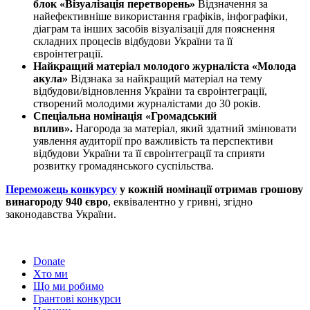
блок
«Візуалізація перетворень»
Відзначення за
найефективніше використання графіків, інфографіки,
діаграм та інших засобів візуалізації для пояснення
складних процесів відбудови України та її
євроінтеграції.
Найкращий матеріал молодого журналіста
«Молода
акула»
Відзнака за найкращий матеріал на тему
відбудови/відновлення України та євроінтеграції,
створений молодими журналістами до 30 років.
Спеціальна номінація
«Громадський
вплив».
Нагорода за матеріал, який здатний змінювати
уявлення аудиторії про важливість та перспективи
відбудови України та її євроінтеграції та сприяти
розвитку громадянського суспільства.
Переможець конкурсу
у кожній номінації отримав грошову
винагороду 940 євро
, еквівалентно у гривні, згідно
законодавства України.
Donate
Хто ми
Що ми робимо
Грантові конкурси