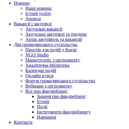
Новини
Наші новини
Історії успіху
Анонси
Вакансії і закупівлі
Актуальні вакансії
Актуальні закупівлі та тендери
Архів закупівель та вакансій
Дім громадянського суспільства
Простір для подій у Києві
NGO Studio
Маркетплейс з оргрозвитку
Аналітична бібліотека
Календар подій
Онлайн курси
Форум громадянського суспільства
Вебінари з оргрозвитку
Все про фандрейзинг
Знання про фандрейзинг
Історії
Події
Інструменти фандрейзингу
Навчання
Контакти