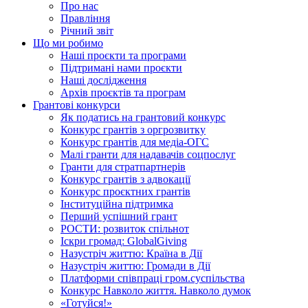
Про нас
Правління
Річний звіт
Що ми робимо
Наші проєкти та програми
Підтримані нами проєкти
Наші дослідження
Архів проєктів та програм
Грантові конкурси
Як податись на грантовий конкурс
Конкурс грантів з оргрозвитку
Конкурс грантів для медіа-ОГС
Малі гранти для надавачів соцпослуг
Гранти для стратпартнерів
Конкурс грантів з адвокації
Конкурс проєктних грантів
Інституційна підтримка
Перший успішний грант
РОСТИ: розвиток спільнот
Іскри громад: GlobalGiving
Назустріч життю: Країна в Дії
Назустріч життю: Громади в Дії
Платформи співпраці гром.суспільства
Конкурс Навколо життя. Навколо думок
«Готуйся!»