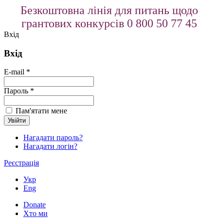
Безкоштовна лінія для питань щодо
грантових конкурсів 0 800 50 77 45
Вхід
Вхід
E-mail *
Пароль *
Пам'ятати мене
Нагадати пароль?
Нагадати логін?
Реєстрація
Укр
Eng
Donate
Хто ми